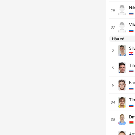
Ni
18
Vi
37
Hậu vệ
Sil
2
Ti
5
Fan
6
Ti
34
Dm
35
Ar