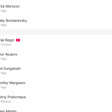
kita Morozov
Nga
taliy Bondarevsky
Nga
vije Begic
Croatia
mur Ayupov
Nga
il Sungatulin
Nga
mofey Margasov
Nga
itriy Prishchepa
Belarus
tem Mamin