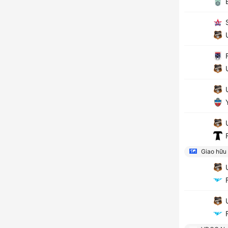
B
S
U
F
U
U
Y
U
F
Giao hữu
U
F
U
F