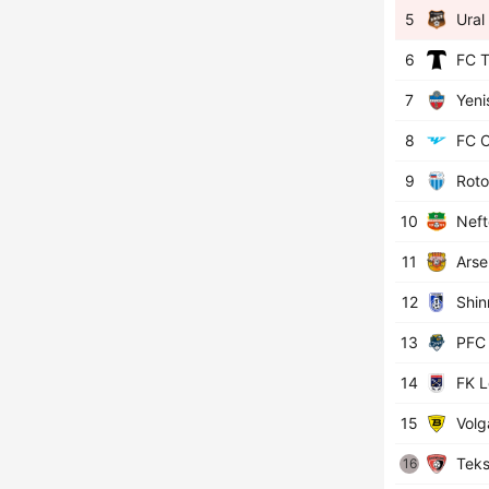
5
Ural 
6
FC T
7
Yeni
8
FC C
9
Roto
10
Neft
11
Arse
12
Shinn
13
PFC 
14
FK L
15
Volg
Teks
16