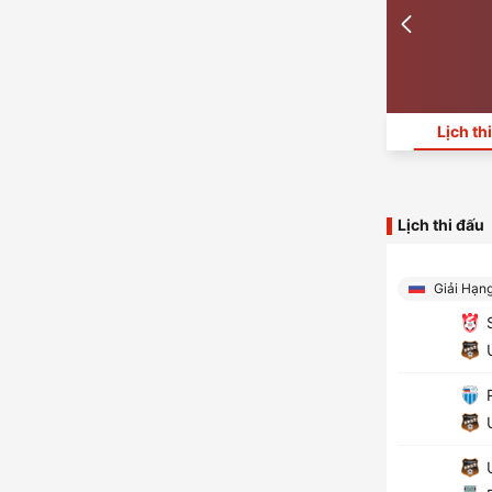
Lịch th
Lịch thi đấu
Giải Hạn
S
U
R
U
U