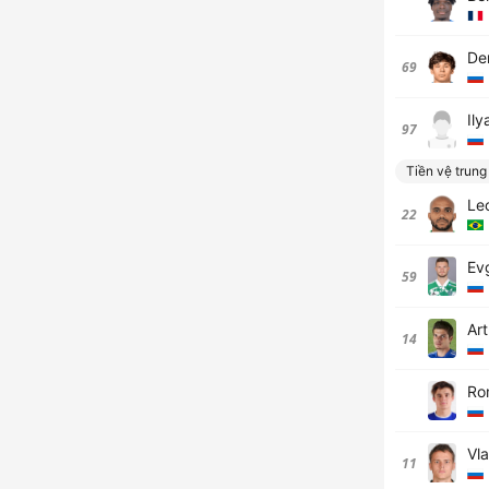
De
69
Ily
97
Tiền vệ trung
Le
22
Ev
59
Ar
14
Ro
Vl
11