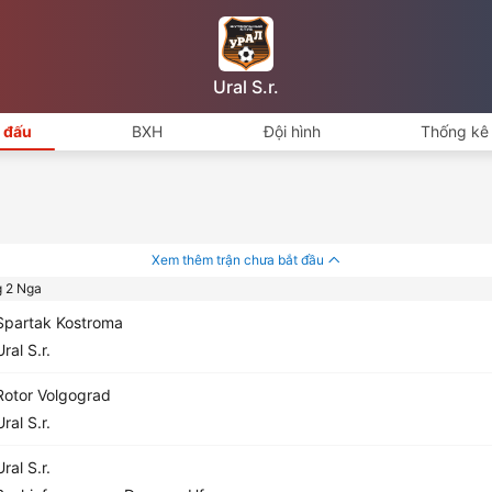
Ural S.r.
i đấu
BXH
Đội hình
Thống kê 
Xem thêm trận chưa bắt đầu
g 2 Nga
partak Kostroma
ral S.r.
otor Volgograd
ral S.r.
ral S.r.