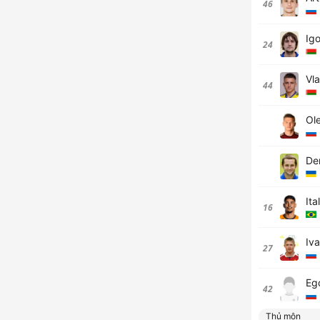
46
Igo
24
Vl
44
Ol
De
It
16
Iv
27
Eg
42
Thủ môn