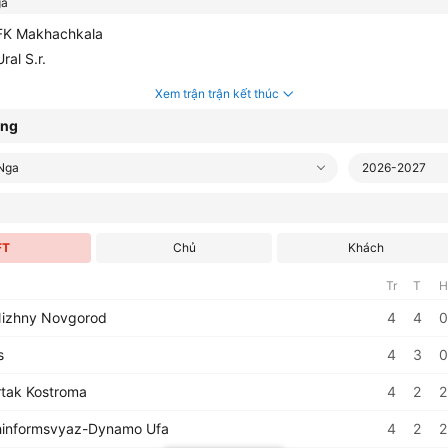
a
K Makhachkala
ral S.r.
Xem trận trận kết thúc
ạng
 Nga
2026-2027
FT
Chủ
Khách
Tr
T
H
izhny Novgorod
4
4
0
s
4
3
0
tak Kostroma
4
2
2
informsvyaz-Dynamo Ufa
4
2
2