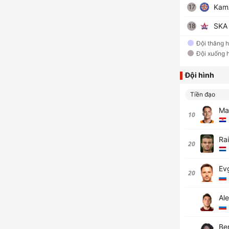
Kam
17
SKA 
18
Đội thăng 
Đội xuống 
Đội hình
Tiền đạo
Mar
10
Rai
20
Ev
20
Al
Ber