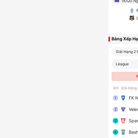
VĐQG Ng
F
U
Bảng Xếp H
Giải Hạng 2
League
XH
Đội bóng
FK N
1
Vele
2
Spar
3
Bash
4