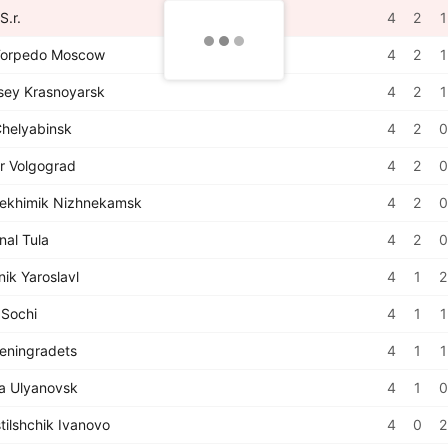
S.r.
4
2
1
orpedo Moscow
4
2
1
sey Krasnoyarsk
4
2
1
helyabinsk
4
2
0
r Volgograd
4
2
0
ekhimik Nizhnekamsk
4
2
0
nal Tula
4
2
0
ik Yaroslavl
4
1
2
Sochi
4
1
1
eningradets
4
1
1
a Ulyanovsk
4
1
0
tilshchik Ivanovo
4
0
2