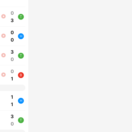
0
T
3
0
H
0
3
T
0
0
B
1
1
H
1
3
T
0