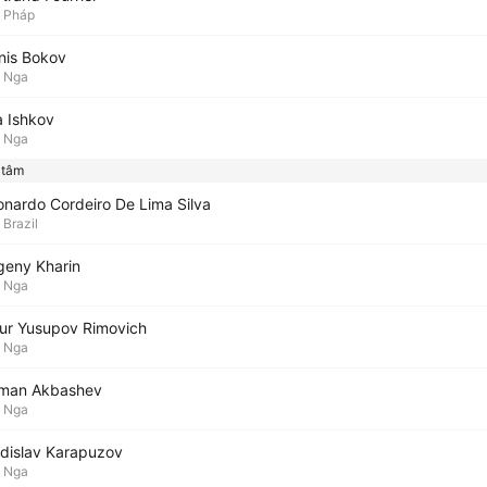
Pháp
nis Bokov
Nga
a Ishkov
Nga
 tâm
onardo Cordeiro De Lima Silva
Brazil
geny Kharin
Nga
tur Yusupov Rimovich
Nga
man Akbashev
Nga
adislav Karapuzov
Nga