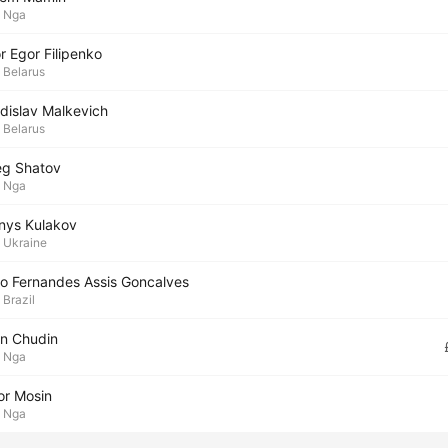
Nga
r Egor Filipenko
Belarus
adislav Malkevich
Belarus
eg Shatov
Nga
nys Kulakov
Ukraine
alo Fernandes Assis Goncalves
Brazil
an Chudin
Nga
or Mosin
Nga