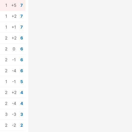
1
+5
7
1
+2
7
1
+1
7
2
+2
6
2
0
6
2
-1
6
2
-4
6
1
-1
5
2
+2
4
2
-4
4
3
-3
3
2
-2
2