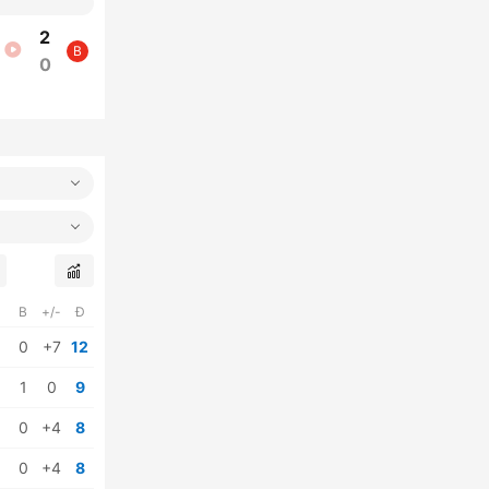
2
B
0
B
+/-
Đ
0
+7
12
1
0
9
0
+4
8
0
+4
8