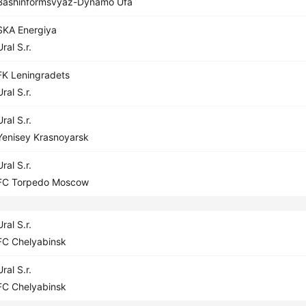
ashinformsvyaz-Dynamo Ufa
KA Energiya
ral S.r.
K Leningradets
ral S.r.
ral S.r.
enisey Krasnoyarsk
ral S.r.
C Torpedo Moscow
ral S.r.
C Chelyabinsk
ral S.r.
C Chelyabinsk