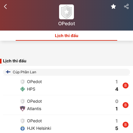
OPedot
Lịch thi đấu
Lịch thi đấu
Cúp Phần Lan
1
OPedot
B
4
HPS
0
OPedot
B
1
Atlantis
1
OPedot
B
5
HJK Helsinki