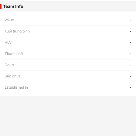
Team Info
Value
-
Tuổi trung bình
-
HLV
-
Thành phố
-
Court
-
Sức chứa
-
Established In
-