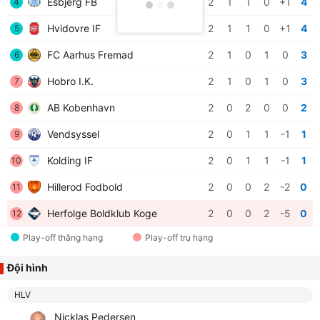
Esbjerg FB
2
1
1
0
+1
4
4
Hvidovre IF
2
1
1
0
+1
4
5
FC Aarhus Fremad
2
1
0
1
0
3
6
Hobro I.K.
2
1
0
1
0
3
7
AB Kobenhavn
2
0
2
0
0
2
8
Vendsyssel
2
0
1
1
-1
1
9
Kolding IF
2
0
1
1
-1
1
10
Hillerod Fodbold
2
0
0
2
-2
0
11
Herfolge Boldklub Koge
2
0
0
2
-5
0
12
Play-off thăng hạng
Play-off trụ hạng
Đội hình
HLV
Nicklas Pedersen