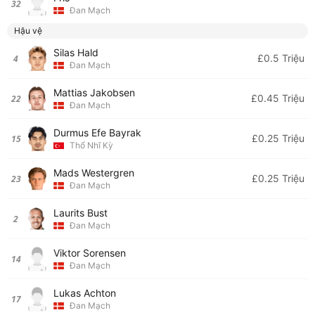
32
Đan Mạch
Hậu vệ
Silas Hald
£0.5 Triệu
4
Đan Mạch
Mattias Jakobsen
£0.45 Triệu
22
Đan Mạch
Durmus Efe Bayrak
£0.25 Triệu
15
Thổ Nhĩ Kỳ
Mads Westergren
£0.25 Triệu
23
Đan Mạch
Laurits Bust
2
Đan Mạch
Viktor Sorensen
14
Đan Mạch
Lukas Achton
17
Đan Mạch