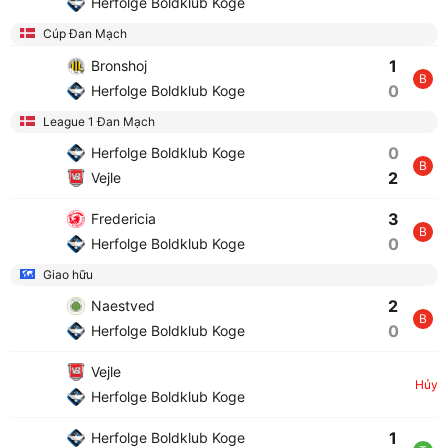
Herfolge Boldklub Koge
Cúp Đan Mạch
1
Bronshoj
B
0
Herfolge Boldklub Koge
League 1 Đan Mạch
0
Herfolge Boldklub Koge
B
2
Vejle
3
Fredericia
B
0
Herfolge Boldklub Koge
Giao hữu
2
Naestved
B
0
Herfolge Boldklub Koge
Vejle
Hủy
Herfolge Boldklub Koge
1
Herfolge Boldklub Koge