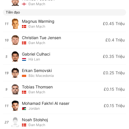
Đan Mạch
Tiền đạo
Magnus Warming
£0.45 Triệu
11
Đan Mạch
Christian Tue Jensen
£0.4 Triệu
10
Đan Mạch
Gabriel Culhaci
£0.35 Triệu
5
Hà Lan
Erkan Semovski
£0.25 Triệu
19
Bắc Macedonia
Tobias Thomsen
£0.15 Triệu
9
Đan Mạch
Mohamad Fakhri Al naser
£0.15 Triệu
11
Jordan
Noah Stolshoj
27
Đan Mạch