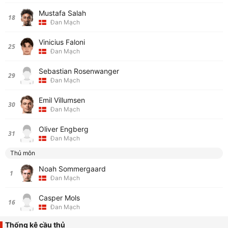
Mustafa Salah
18
Đan Mạch
Vinicius Faloni
25
Đan Mạch
Sebastian Rosenwanger
29
Đan Mạch
Emil Villumsen
30
Đan Mạch
Oliver Engberg
31
Đan Mạch
Thủ môn
Noah Sommergaard
1
Đan Mạch
Casper Mols
16
Đan Mạch
Thống kê cầu thủ