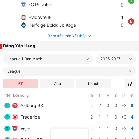
T
0
FC Roskilde
1
Hvidovre IF
B
0
Herfolge Boldklub Koge
Xem trận trận kết thúc
Bảng Xếp Hạng
League 1 Đan Mạch
2026-2027
League
FT
Chủ
Khách
XH
Đội bóng
Tr
T
H
B
+/-
Đ
Aalborg BK
2
2
0
0
+2
6
1
Fredericia
2
1
1
0
+3
4
2
Vejle
2
1
1
0
+2
4
3