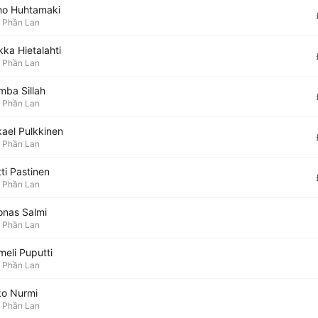
ho Huhtamaki
Phần Lan
ka Hietalahti
Phần Lan
mba Sillah
Phần Lan
kael Pulkkinen
Phần Lan
ti Pastinen
Phần Lan
onas Salmi
Phần Lan
meli Puputti
Phần Lan
ko Nurmi
Phần Lan