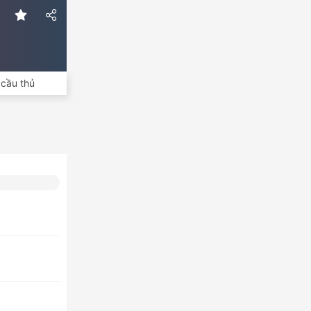
cầu thủ