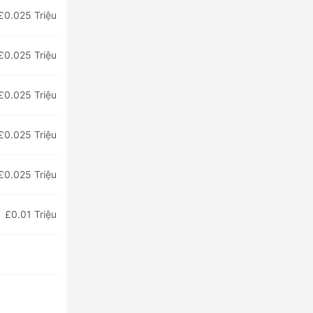
£0.025 Triệu
£0.025 Triệu
£0.025 Triệu
£0.025 Triệu
£0.025 Triệu
£0.01 Triệu