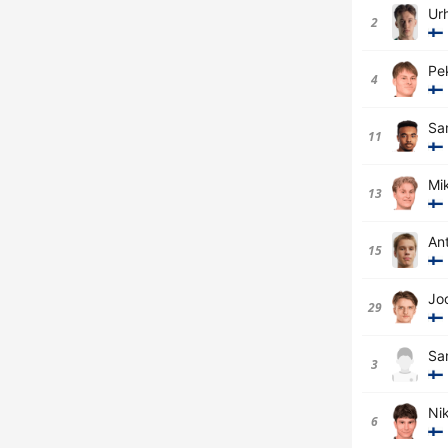
Ur
2
Pek
4
Sa
11
Mi
13
Ant
15
Jo
29
Sa
3
Ni
6