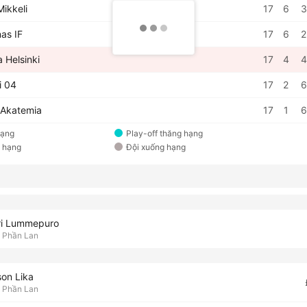
ikkeli
17
6
3
as IF
17
6
2
 Helsinki
17
4
4
i 04
17
2
6
Akatemia
17
1
6
hạng
Play-off thăng hạng
ụ hạng
Đội xuống hạng
ri Lummepuro
Phần Lan
son Lika
Phần Lan