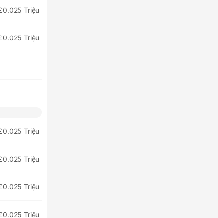
£0.025 Triệu
£0.025 Triệu
£0.025 Triệu
£0.025 Triệu
£0.025 Triệu
£0.025 Triệu