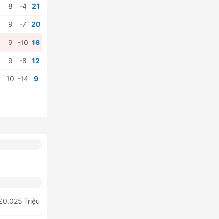
8
-4
21
9
-7
20
9
-10
16
9
-8
12
10
-14
9
£0.025 Triệu