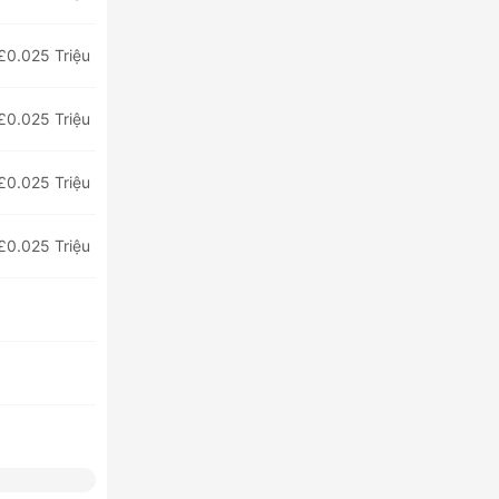
£0.025 Triệu
£0.025 Triệu
£0.025 Triệu
£0.025 Triệu