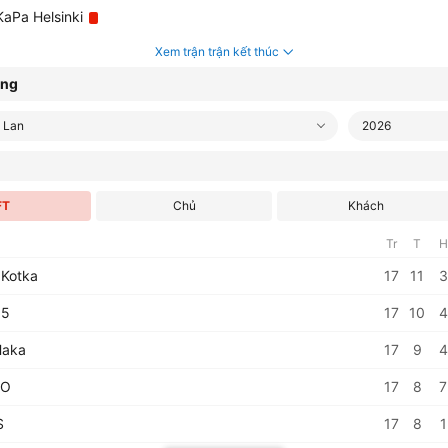
aPa Helsinki
Xem trận trận kết thúc
ạng
 Lan
2026
FT
Chủ
Khách
Tr
T
H
Kotka
17
11
3
35
17
10
4
Haka
17
9
4
PO
17
8
7
S
17
8
1