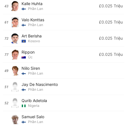
Kalle Huhta
£0.025 Triệu
43
Phần Lan
Valo Konttas
£0.025 Triệu
61
Phần Lan
Art Berisha
£0.025 Triệu
72
Kosovo
Rippon
£0.025 Triệu
77
Úc
Niilo Siren
49
Phần Lan
Jay De Nascimento
51
Phần Lan
Qurib Adetola
52
Nigeria
Samuel Salo
Phần Lan