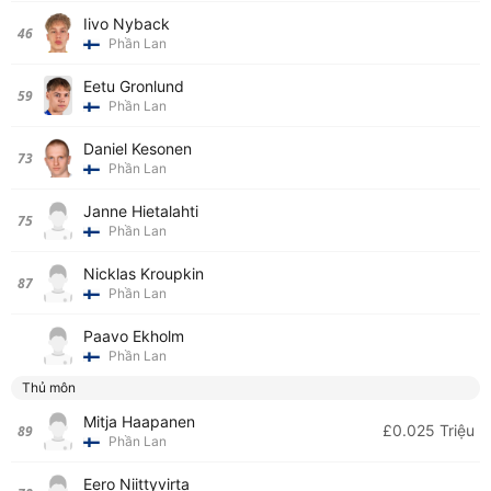
Iivo Nyback
46
Phần Lan
Eetu Gronlund
59
Phần Lan
Daniel Kesonen
73
Phần Lan
Janne Hietalahti
75
Phần Lan
Nicklas Kroupkin
87
Phần Lan
Paavo Ekholm
Phần Lan
Thủ môn
Mitja Haapanen
£0.025 Triệu
89
Phần Lan
Eero Niittyvirta