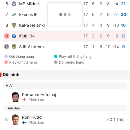
6
MP Mikkeli
17
6
3
8
-4
21
7
Ekenas IF
17
6
2
9
-7
20
8
KaPa Helsinki
17
4
4
9
-10
16
Klubi 04
17
2
6
9
-8
12
9
SJK Akatemia
17
1
6
10
-14
9
10
Đội thăng hạng
Play-off thăng hạng
Play-off trụ hạng
Đội xuống hạng
Đội hình
HLV
Perparim Hetemaj
Phần Lan
Tiền đạo
Roni Hudd
£0.1 Triệu
91
Phần Lan