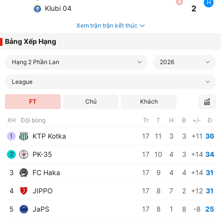
H
2
Klubi 04
Xem trận trận kết thúc
Bảng Xếp Hạng
Hạng 2 Phần Lan
2026
League
FT
Chủ
Khách
XH
Đội bóng
Tr
T
H
B
+/-
Đ
KTP Kotka
17
11
3
3
+11
36
1
PK-35
17
10
4
3
+14
34
2
3
FC Haka
17
9
4
4
+14
31
4
JIPPO
17
8
7
2
+12
31
5
JaPS
17
8
1
8
-8
25