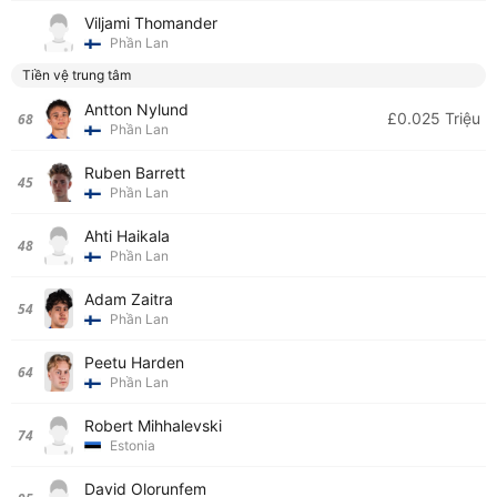
Viljami Thomander
Phần Lan
Tiền vệ trung tâm
Antton Nylund
£0.025 Triệu
68
Phần Lan
Ruben Barrett
45
Phần Lan
Ahti Haikala
48
Phần Lan
Adam Zaitra
54
Phần Lan
Peetu Harden
64
Phần Lan
Robert Mihhalevski
74
Estonia
David Olorunfem