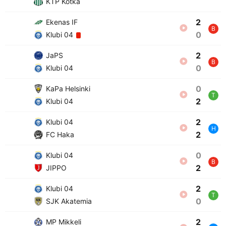
KTP Kotka
2
Ekenas IF
B
0
Klubi 04
2
JaPS
B
0
Klubi 04
0
KaPa Helsinki
T
2
Klubi 04
2
Klubi 04
H
2
FC Haka
0
Klubi 04
B
2
JIPPO
2
Klubi 04
T
0
SJK Akatemia
2
MP Mikkeli