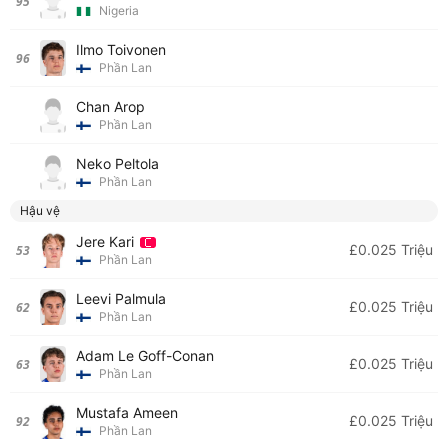
95
Nigeria
Ilmo Toivonen
96
Phần Lan
Chan Arop
Phần Lan
Neko Peltola
Phần Lan
Hậu vệ
Jere Kari
£0.025 Triệu
53
Phần Lan
Leevi Palmula
£0.025 Triệu
62
Phần Lan
Adam Le Goff-Conan
£0.025 Triệu
63
Phần Lan
Mustafa Ameen
£0.025 Triệu
92
Phần Lan