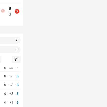
8
B
3
B
+/-
Đ
0
+3
3
0
+3
3
0
+3
3
0
+1
3