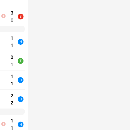
3
B
0
1
H
1
2
T
1
1
H
1
2
H
2
1
H
1