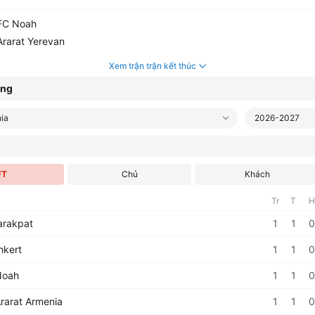
C Noah
rarat Yerevan
Xem trận trận kết thúc
ạng
ia
2026-2027
FT
Chủ
Khách
Tr
T
H
rakpat
1
1
0
hkert
1
1
0
Noah
1
1
0
rarat Armenia
1
1
0