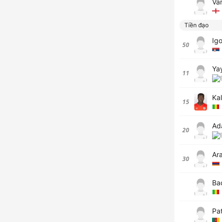
Va
Tiền đạo
Igo
50
Ya
11
Ka
15
Ad
20
Ar
30
Ba
Pa