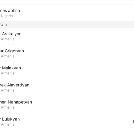
mes Johna
Nigeria
 tâm
k Arakelyan
Armenia
ur Grigoryan
Armenia
r Malakyan
Armenia
rek Alaverdyan
Armenia
men Nahapetyan
Armenia
r Lulukyan
Armenia