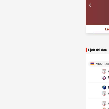
Lị
Lịch thi đấu
VĐQG Ar
A
F
A
A