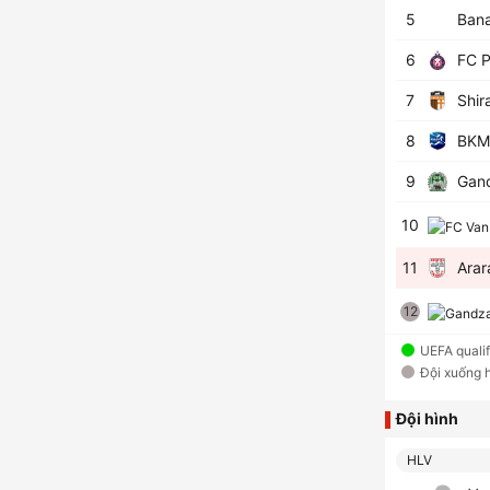
5
Bana
6
FC P
7
Shir
8
BKM
9
Gand
10
11
Arar
12
UEFA quali
Đội xuống 
Đội hình
HLV