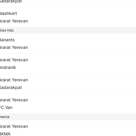
adarakpat
lashkert
rarat Yerevan
iao hữu
anants
rarat Yerevan
rarat Yerevan
ndranik
rarat Yerevan
adarakpat
rarat Yerevan
C Van
menia
rarat Yerevan
BKMA