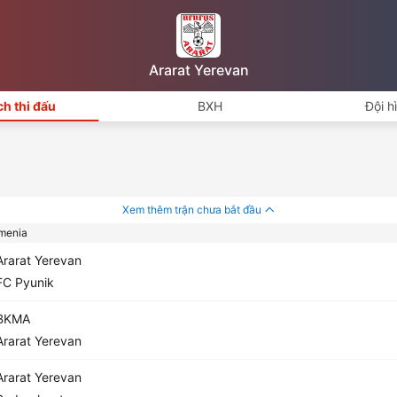
Ararat Yerevan
ch thi đấu
BXH
Đội h
Xem thêm trận chưa bắt đầu
menia
rarat Yerevan
C Pyunik
BKMA
rarat Yerevan
rarat Yerevan