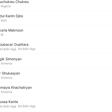
uchukwu Chukwu
Nigeria
ul Karim Djire
Mali
karia Maknoun
Bỉ
oubacar Ouattara
Bờ Biển Ngà
gik Simonyan
Armenia
r Ghukasyan
Armenia
amayis Khachatryan
Armenia
ussa Kante
Bờ Biển Ngà