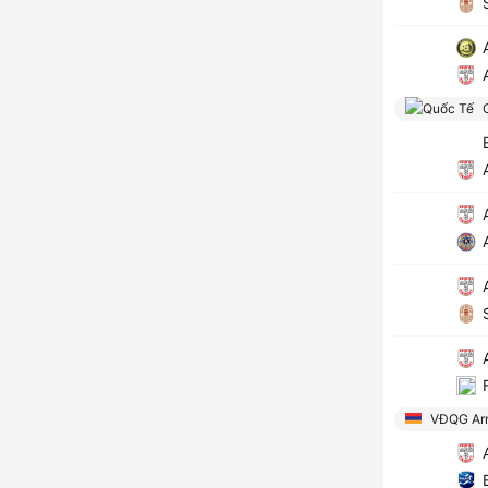
S
A
A
G
B
A
A
A
A
S
A
F
VĐQG Ar
A