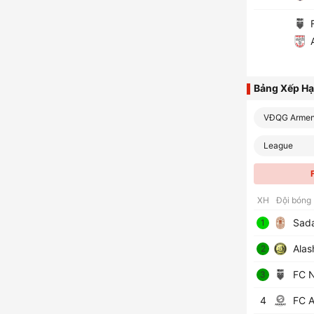
F
A
Bảng Xếp H
VĐQG Armen
League
XH
Đội bóng
Sada
1
Alas
2
FC 
3
4
FC A