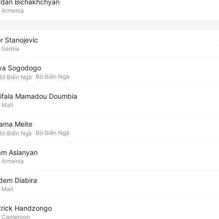
rdan Bichakhchyan
Armenia
r Stanojevic
Serbia
ya Sogodogo
Bờ Biển Ngà
lifala Mamadou Doumbia
Mali
ama Meite
Bờ Biển Ngà
am Aslanyan
Armenia
dem Diabira
Mali
trick Handzongo
Cameroon