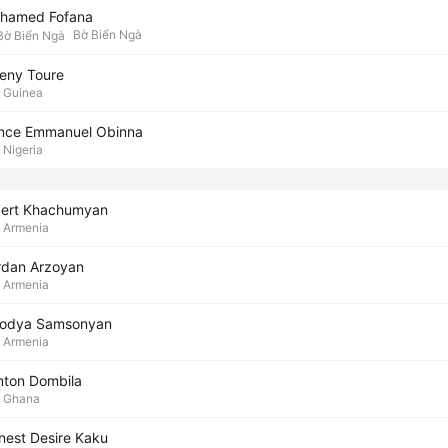
hamed Fofana
Bờ Biển Ngà
seny Toure
Guinea
ince Emmanuel Obinna
Nigeria
bert Khachumyan
Armenia
rdan Arzoyan
Armenia
lodya Samsonyan
Armenia
inton Dombila
Ghana
rnest Desire Kaku