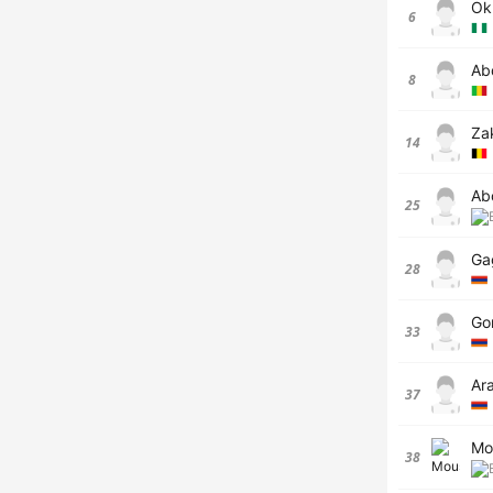
Ok
6
Abd
8
Za
14
Ab
25
Ga
28
Go
33
Ar
37
Mo
38