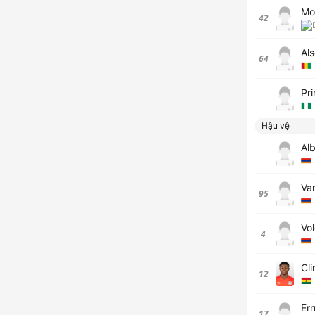
Mo
42
Al
64
Pr
Hậu vệ
Al
Va
95
Vo
4
Cl
12
Er
17