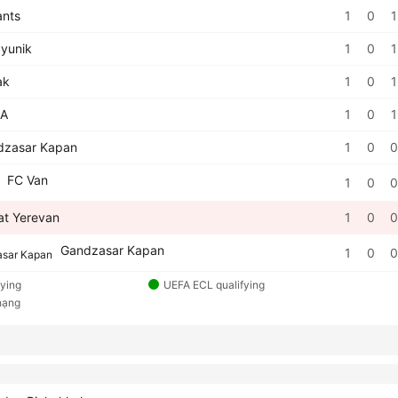
nts
1
0
1
yunik
1
0
1
ak
1
0
1
A
1
0
1
zasar Kapan
1
0
0
FC Van
1
0
0
at Yerevan
1
0
0
Gandzasar Kapan
1
0
0
fying
UEFA ECL qualifying
hạng