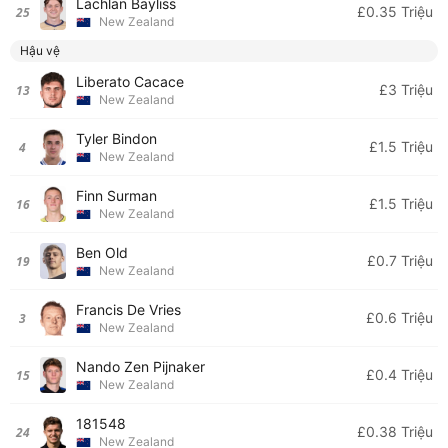
Lachlan Bayliss
£0.35 Triệu
25
New Zealand
Hậu vệ
Liberato Cacace
£3 Triệu
13
New Zealand
Tyler Bindon
£1.5 Triệu
4
New Zealand
Finn Surman
£1.5 Triệu
16
New Zealand
Ben Old
£0.7 Triệu
19
New Zealand
Francis De Vries
£0.6 Triệu
3
New Zealand
Nando Zen Pijnaker
£0.4 Triệu
15
New Zealand
181548
£0.38 Triệu
24
New Zealand