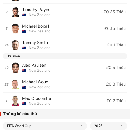
Timothy Payne
£0.35 Triệu
2
New Zealand
Michael Boxall
£0.15 Triệu
5
New Zealand
Tommy Smith
£0.1 Triệu
26
New Zealand
Thủ môn
Alex Paulsen
£0.5 Triệu
12
New Zealand
Michael Woud
£0.3 Triệu
22
New Zealand
Max Crocombe
£0.2 Triệu
1
New Zealand
Thống kê cầu thủ
FIFA World Cup
2026