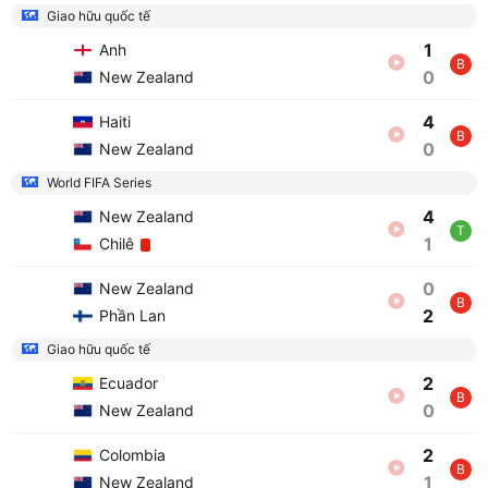
Giao hữu quốc tế
1
Anh
B
0
New Zealand
4
Haiti
B
0
New Zealand
World FIFA Series
4
New Zealand
T
1
Chilê
0
New Zealand
B
2
Phần Lan
Giao hữu quốc tế
2
Ecuador
B
0
New Zealand
2
Colombia
B
1
New Zealand