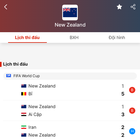
New Zealand
Lịch thi đấu
BXH
Đội hình
Lịch thi đấu
FIFA World Cup
1
New Zealand
B
5
Bỉ
1
New Zealand
B
3
Ai Cập
2
Iran
H
2
New Zealand