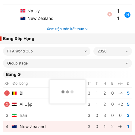
1
Na Uy
H
1
New Zealand
Xem trận trận kết thúc
Bảng Xếp Hạng
FIFA World Cup
2026
Group stage
Bảng G
XH
Đội bóng
Tr
T
H
B
+/-
Đ
Bỉ
3
1
2
0
+4
5
1
Ai Cập
3
1
2
0
+2
5
2
3
Iran
3
0
3
0
0
3
4
New Zealand
3
0
1
2
-6
1