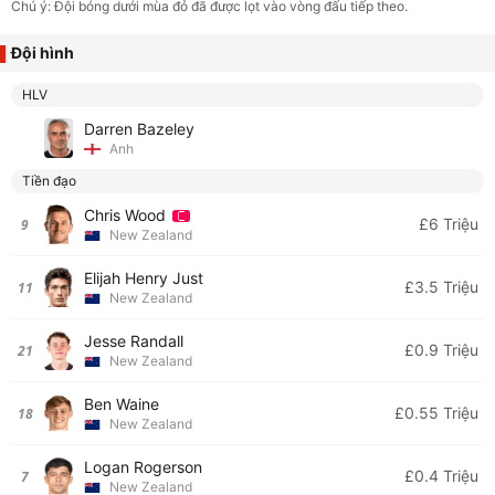
Chú ý: Đội bóng dưới mùa đỏ đã được lọt vào vòng đấu tiếp theo.
Đội hình
HLV
Darren Bazeley
Anh
Tiền đạo
Chris Wood
£6 Triệu
9
New Zealand
Elijah Henry Just
£3.5 Triệu
11
New Zealand
Jesse Randall
£0.9 Triệu
21
New Zealand
Ben Waine
£0.55 Triệu
18
New Zealand
Logan Rogerson
£0.4 Triệu
7
New Zealand