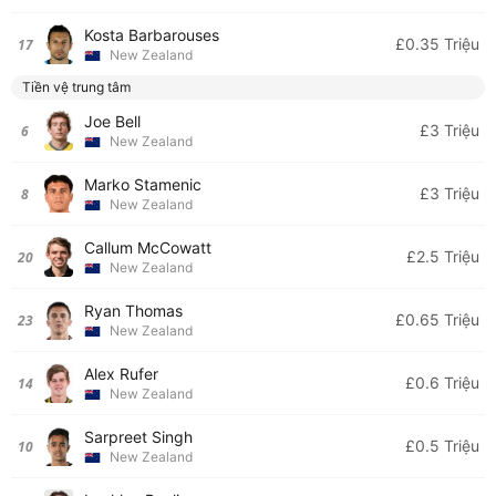
Kosta Barbarouses
£0.35 Triệu
17
New Zealand
Tiền vệ trung tâm
Joe Bell
£3 Triệu
6
New Zealand
Marko Stamenic
£3 Triệu
8
New Zealand
Callum McCowatt
£2.5 Triệu
20
New Zealand
Ryan Thomas
£0.65 Triệu
23
New Zealand
Alex Rufer
£0.6 Triệu
14
New Zealand
Sarpreet Singh
£0.5 Triệu
10
New Zealand