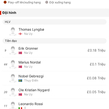
Play-off lên/xuống hạng
Đội xuống hạng
Đội hình
HLV
Thomas Lyngbø
Na Uy
Tiền đạo
Erik Gronner
£0.18 Triệu
9
Na Uy
Marius Nordal
£0.1 Triệu
44
Na Uy
Nobel Gebrezgi
£0.08 Triệu
Thụy Điển
Ole Kristian Nygard
£0.05 Triệu
20
Na Uy
Leonardo Rossi
11
Ý