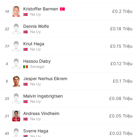
Kristoffer Barmen
£0.2 Triệu
10
Na Uy
Dennis Wolfe
£0.18 Triệu
22
Na Uy
Knut Haga
£0.15 Triệu
77
Na Uy
Hassou Diaby
£0.12 Triệu
4
Senegal
Jesper Nerhus Eikrem
£0.1 Triệu
8
Na Uy
Malvin Ingebrigtsen
£0.08 Triệu
25
Na Uy
Andreas Vindheim
£0.05 Triệu
21
Na Uy
Sverre Haga
£0.02 Triệu
45
Na Uy