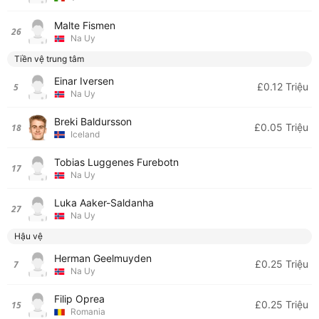
Malte Fismen
26
Na Uy
Tiền vệ trung tâm
Einar Iversen
£0.12 Triệu
5
Na Uy
Breki Baldursson
£0.05 Triệu
18
Iceland
Tobias Luggenes Furebotn
17
Na Uy
Luka Aaker-Saldanha
27
Na Uy
Hậu vệ
Herman Geelmuyden
£0.25 Triệu
7
Na Uy
Filip Oprea
£0.25 Triệu
15
Romania