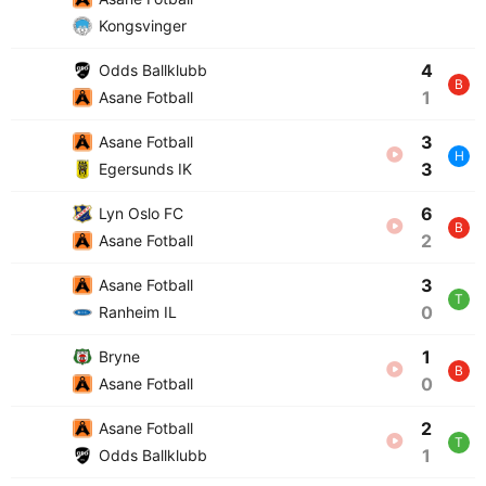
Kongsvinger
4
Odds Ballklubb
B
1
Asane Fotball
3
Asane Fotball
H
3
Egersunds IK
6
Lyn Oslo FC
B
2
Asane Fotball
3
Asane Fotball
T
0
Ranheim IL
1
Bryne
B
0
Asane Fotball
2
Asane Fotball
T
1
Odds Ballklubb