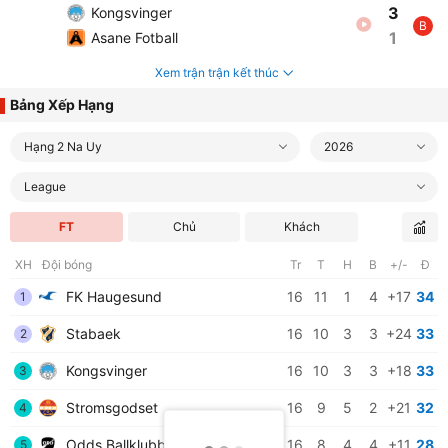
3
Kongsvinger
B
1
Asane Fotball
Xem trận trận kết thúc
Bảng Xếp Hạng
Hạng 2 Na Uy
2026
League
FT
Chủ
Khách
XH
Đội bóng
Tr
T
H
B
+/-
Đ
FK Haugesund
16
11
1
4
+17
34
1
Stabaek
16
10
3
3
+24
33
2
Kongsvinger
16
10
3
3
+18
33
3
Stromsgodset
16
9
5
2
+21
32
4
Odds Ballklubb
16
8
4
4
+11
28
5