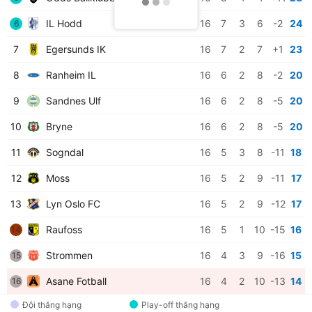
IL Hodd
16
7
3
6
-2
24
6
7
Egersunds IK
16
7
2
7
+1
23
8
Ranheim IL
16
6
2
8
-2
20
9
Sandnes Ulf
16
6
2
8
-5
20
10
Bryne
16
6
2
8
-5
20
11
Sogndal
16
5
3
8
-11
18
12
Moss
16
5
2
9
-11
17
13
Lyn Oslo FC
16
5
2
9
-12
17
Raufoss
16
5
1
10
-15
16
14
Strommen
16
4
3
9
-16
15
15
Asane Fotball
16
4
2
10
-13
14
16
Đội thăng hạng
Play-off thăng hạng