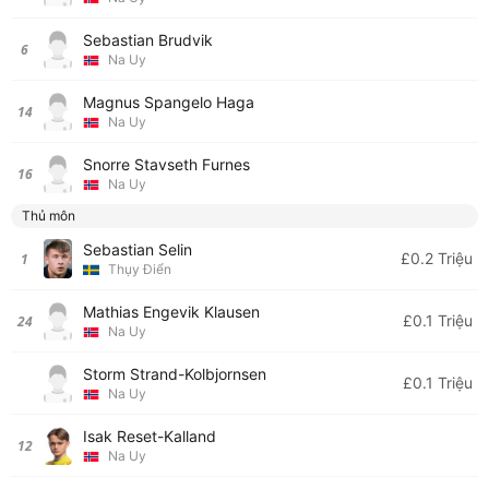
Sebastian Brudvik
6
Na Uy
Magnus Spangelo Haga
14
Na Uy
Snorre Stavseth Furnes
16
Na Uy
Thủ môn
Sebastian Selin
£0.2 Triệu
1
Thụy Điển
Mathias Engevik Klausen
£0.1 Triệu
24
Na Uy
Storm Strand-Kolbjornsen
£0.1 Triệu
Na Uy
Isak Reset-Kalland
12
Na Uy