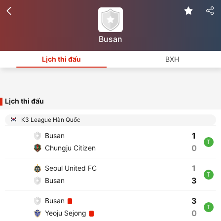
Busan
Lịch thi đấu
BXH
Lịch thi đấu
K3 League Hàn Quốc
1
Busan
T
0
Chungju Citizen
1
Seoul United FC
T
3
Busan
3
Busan
T
0
Yeoju Sejong