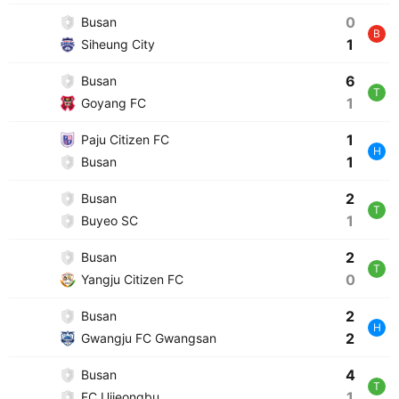
0
Busan
B
1
Siheung City
6
Busan
T
1
Goyang FC
1
Paju Citizen FC
H
1
Busan
2
Busan
T
1
Buyeo SC
2
Busan
T
0
Yangju Citizen FC
2
Busan
H
2
Gwangju FC Gwangsan
4
Busan
T
1
FC Uijeongbu