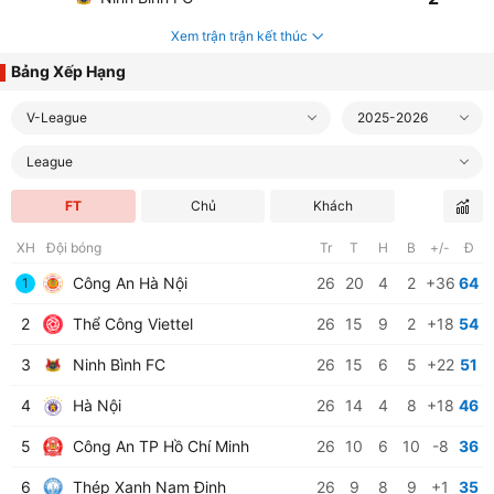
Xem trận trận kết thúc
Bảng Xếp Hạng
V-League
2025-2026
League
FT
Chủ
Khách
XH
Đội bóng
Tr
T
H
B
+/-
Đ
Công An Hà Nội
26
20
4
2
+36
64
1
2
Thể Công Viettel
26
15
9
2
+18
54
3
Ninh Bình FC
26
15
6
5
+22
51
4
Hà Nội
26
14
4
8
+18
46
5
Công An TP Hồ Chí Minh
26
10
6
10
-8
36
6
Thép Xanh Nam Định
26
9
8
9
+1
35