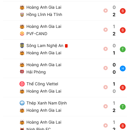
0
Hoàng Anh Gia Lai
B
2
Hồng Lĩnh Hà Tĩnh
1
Hoàng Anh Gia Lai
B
2
PVF-CAND
0
Sông Lam Nghệ An
T
1
Hoàng Anh Gia Lai
0
Hoàng Anh Gia Lai
H
0
Hải Phòng
1
Thể Công Viettel
B
0
Hoàng Anh Gia Lai
1
Thép Xanh Nam Định
T
2
Hoàng Anh Gia Lai
1
Hoàng Anh Gia Lai
B
2
Ninh Bình FC