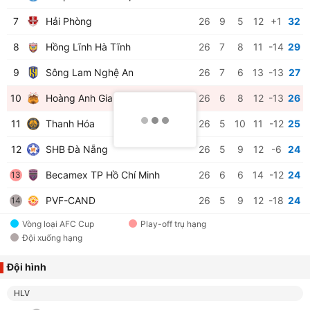
7
Hải Phòng
26
9
5
12
+1
32
8
Hồng Lĩnh Hà Tĩnh
26
7
8
11
-14
29
9
Sông Lam Nghệ An
26
7
6
13
-13
27
10
Hoàng Anh Gia Lai
26
6
8
12
-13
26
11
Thanh Hóa
26
5
10
11
-12
25
12
SHB Đà Nẵng
26
5
9
12
-6
24
Becamex TP Hồ Chí Minh
26
6
6
14
-12
24
13
PVF-CAND
26
5
9
12
-18
24
14
Vòng loại AFC Cup
Play-off trụ hạng
Đội xuống hạng
Đội hình
HLV