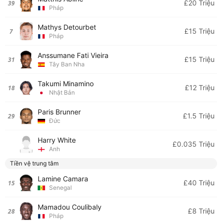
£20 Triệu
39
Pháp
Mathys Detourbet
£15 Triệu
7
Pháp
Anssumane Fati Vieira
£15 Triệu
31
Tây Ban Nha
Takumi Minamino
£12 Triệu
18
Nhật Bản
Paris Brunner
£1.5 Triệu
29
Đức
Harry White
£0.035 Triệu
Anh
Tiền vệ trung tâm
Lamine Camara
£40 Triệu
15
Senegal
Mamadou Coulibaly
£8 Triệu
28
Pháp