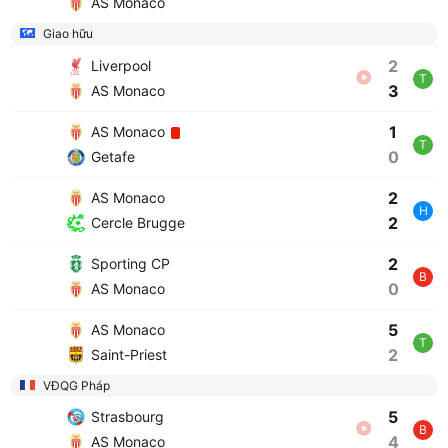
AS Monaco
Giao hữu
2
Liverpool
T
3
AS Monaco
1
AS Monaco
T
0
Getafe
2
AS Monaco
H
2
Cercle Brugge
2
Sporting CP
B
0
AS Monaco
5
AS Monaco
T
2
Saint-Priest
VĐQG Pháp
5
Strasbourg
B
4
AS Monaco