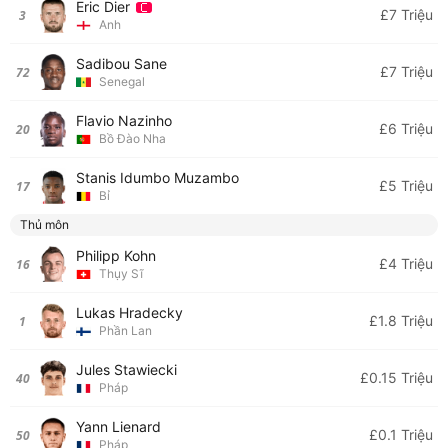
Eric Dier
£7 Triệu
3
Anh
Sadibou Sane
£7 Triệu
72
Senegal
Flavio Nazinho
£6 Triệu
20
Bồ Đào Nha
Stanis Idumbo Muzambo
£5 Triệu
17
Bỉ
Thủ môn
Philipp Kohn
£4 Triệu
16
Thụy Sĩ
Lukas Hradecky
£1.8 Triệu
1
Phần Lan
Jules Stawiecki
£0.15 Triệu
40
Pháp
Yann Lienard
£0.1 Triệu
50
Pháp