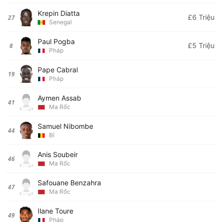
Krepin Diatta
£6 Triệu
27
Senegal
Paul Pogba
£5 Triệu
8
Pháp
Pape Cabral
19
Pháp
Aymen Assab
41
Ma Rốc
Samuel Nibombe
44
Bỉ
Anis Soubeir
46
Ma Rốc
Safouane Benzahra
47
Ma Rốc
Ilane Toure
49
Pháp