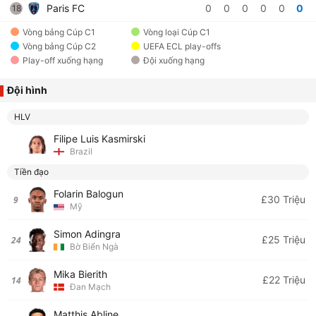
Paris FC
0
0
0
0
0
0
18
Vòng bảng Cúp C1
Vòng loại Cúp C1
Vòng bảng Cúp C2
UEFA ECL play-offs
Play-off xuống hạng
Đội xuống hạng
Đội hình
HLV
Filipe Luis Kasmirski
Brazil
Tiền đạo
Folarin Balogun
£30 Triệu
9
Mỹ
Simon Adingra
£25 Triệu
24
Bờ Biển Ngà
Mika Bierith
£22 Triệu
14
Đan Mạch
Matthis Abline