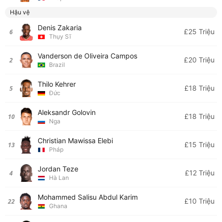
Hậu vệ
Denis Zakaria
£25 Triệu
6
Thụy Sĩ
Vanderson de Oliveira Campos
£20 Triệu
2
Brazil
Thilo Kehrer
£18 Triệu
5
Đức
Aleksandr Golovin
£18 Triệu
10
Nga
Christian Mawissa Elebi
£15 Triệu
13
Pháp
Jordan Teze
£12 Triệu
4
Hà Lan
Mohammed Salisu Abdul Karim
£10 Triệu
22
Ghana