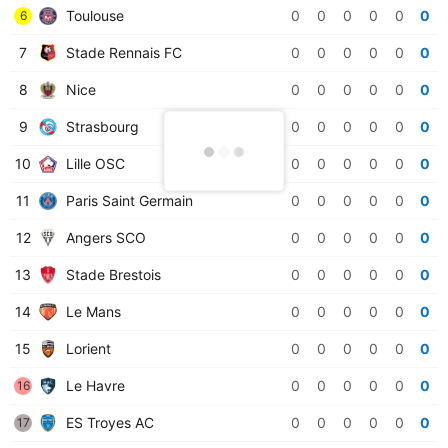
Toulouse
0
0
0
0
0
0
6
7
Stade Rennais FC
0
0
0
0
0
0
8
Nice
0
0
0
0
0
0
9
Strasbourg
0
0
0
0
0
0
10
Lille OSC
0
0
0
0
0
0
11
Paris Saint Germain
0
0
0
0
0
0
12
Angers SCO
0
0
0
0
0
0
13
Stade Brestois
0
0
0
0
0
0
14
Le Mans
0
0
0
0
0
0
15
Lorient
0
0
0
0
0
0
Le Havre
0
0
0
0
0
0
16
ES Troyes AC
0
0
0
0
0
0
17