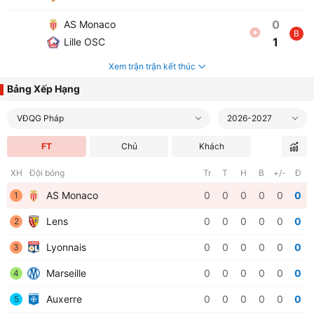
0
AS Monaco
B
1
Lille OSC
Xem trận trận kết thúc
Bảng Xếp Hạng
VĐQG Pháp
2026-2027
FT
Chủ
Khách
XH
Đội bóng
Tr
T
H
B
+/-
Đ
AS Monaco
0
0
0
0
0
0
1
Lens
0
0
0
0
0
0
2
Lyonnais
0
0
0
0
0
0
3
Marseille
0
0
0
0
0
0
4
Auxerre
0
0
0
0
0
0
5