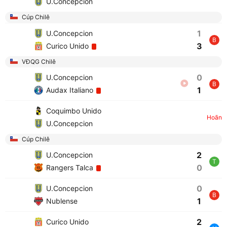
U.Concepcion
Cúp Chilê
1
U.Concepcion
B
3
Curico Unido
VĐQG Chilê
0
U.Concepcion
B
1
Audax Italiano
Coquimbo Unido
Hoãn
U.Concepcion
Cúp Chilê
2
U.Concepcion
T
0
Rangers Talca
0
U.Concepcion
B
1
Nublense
2
Curico Unido