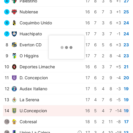
Palestino
17
8
3
6
+1
27
4
Nublense
16
6
7
3
+1
25
5
Coquimbo Unido
16
7
3
6
+3
24
6
Huachipato
17
7
3
7
-1
24
7
8
Everton CD
17
6
5
6
+3
23
9
O Higgins
17
7
2
8
-4
23
10
Deportes Limache
16
6
3
7
+5
21
11
D. Concepcion
17
6
2
9
-4
20
12
Audax Italiano
17
5
4
8
-3
19
13
La Serena
17
4
7
6
-5
19
14
U.Concepcion
16
5
4
7
-14
19
Cobresal
18
5
2
11
-8
17
15
Union La Calera
17
3
4
10
-18
13
16