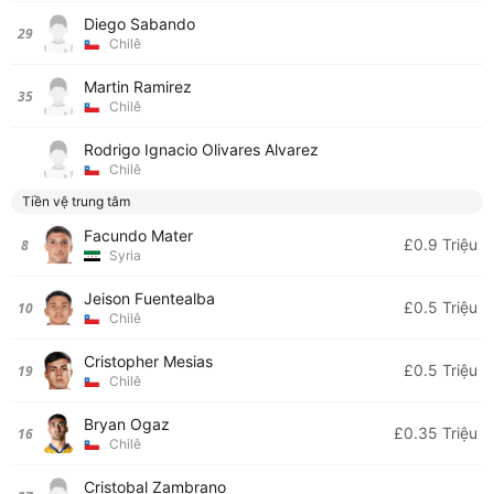
Diego Sabando
29
Chilê
Martin Ramirez
35
Chilê
Rodrigo Ignacio Olivares Alvarez
Chilê
Tiền vệ trung tâm
Facundo Mater
£0.9 Triệu
8
Syria
Jeison Fuentealba
£0.5 Triệu
10
Chilê
Cristopher Mesias
£0.5 Triệu
19
Chilê
Bryan Ogaz
£0.35 Triệu
16
Chilê
Cristobal Zambrano