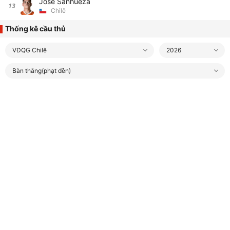
Jose Sanhueza
13
Chilê
Thống kê cầu thủ
VĐQG Chilê
2026
Bàn thắng(phạt đền)