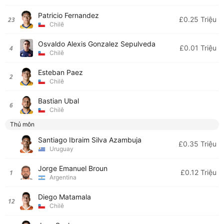
Patricio Fernandez
£0.25 Triệu
23
Chilê
Osvaldo Alexis Gonzalez Sepulveda
£0.01 Triệu
4
Chilê
Esteban Paez
2
Chilê
Bastian Ubal
6
Chilê
Thủ môn
Santiago Ibraim Silva Azambuja
£0.35 Triệu
Uruguay
Jorge Emanuel Broun
£0.12 Triệu
1
Argentina
Diego Matamala
12
Chilê