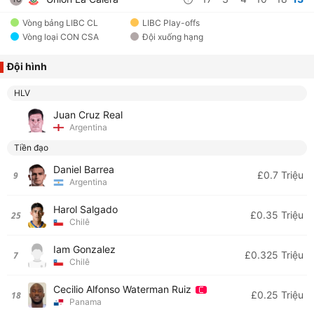
Vòng bảng LIBC CL
LIBC Play-offs
Vòng loại CON CSA
Đội xuống hạng
Đội hình
HLV
Juan Cruz Real
Argentina
Tiền đạo
Daniel Barrea
£0.7 Triệu
9
Argentina
Harol Salgado
£0.35 Triệu
25
Chilê
Iam Gonzalez
£0.325 Triệu
7
Chilê
Cecilio Alfonso Waterman Ruiz
£0.25 Triệu
18
Panama