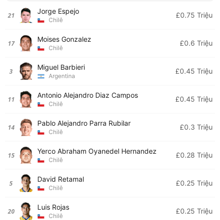
Jorge Espejo
£0.75 Triệu
21
Chilê
Moises Gonzalez
£0.6 Triệu
17
Chilê
Miguel Barbieri
£0.45 Triệu
3
Argentina
Antonio Alejandro Diaz Campos
£0.45 Triệu
11
Chilê
Pablo Alejandro Parra Rubilar
£0.3 Triệu
14
Chilê
Yerco Abraham Oyanedel Hernandez
£0.28 Triệu
15
Chilê
David Retamal
£0.25 Triệu
5
Chilê
Luis Rojas
£0.25 Triệu
20
Chilê