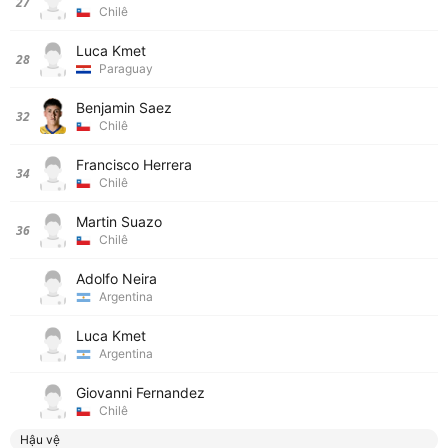
27
Chilê
Luca Kmet
28
Paraguay
Benjamin Saez
32
Chilê
Francisco Herrera
34
Chilê
Martin Suazo
36
Chilê
Adolfo Neira
Argentina
Luca Kmet
Argentina
Giovanni Fernandez
Chilê
Hậu vệ