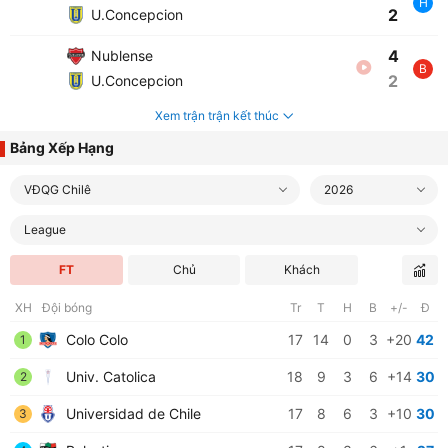
H
2
U.Concepcion
4
Nublense
B
2
U.Concepcion
Xem trận trận kết thúc
Bảng Xếp Hạng
VĐQG Chilê
2026
League
FT
Chủ
Khách
XH
Đội bóng
Tr
T
H
B
+/-
Đ
Colo Colo
17
14
0
3
+20
42
1
Univ. Catolica
18
9
3
6
+14
30
2
Universidad de Chile
17
8
6
3
+10
30
3