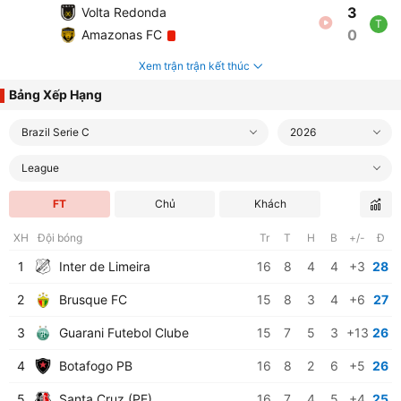
3
Volta Redonda
T
0
Amazonas FC
Xem trận trận kết thúc
Bảng Xếp Hạng
Brazil Serie C
2026
League
FT
Chủ
Khách
XH
Đội bóng
Tr
T
H
B
+/-
Đ
1
Inter de Limeira
16
8
4
4
+3
28
2
Brusque FC
15
8
3
4
+6
27
3
Guarani Futebol Clube
15
7
5
3
+13
26
4
Botafogo PB
16
8
2
6
+5
26
5
Santa Cruz (PE)
16
7
4
5
+4
25