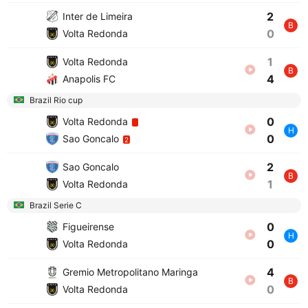
2
Inter de Limeira
B
0
Volta Redonda
1
Volta Redonda
B
4
Anapolis FC
Brazil Rio cup
0
Volta Redonda
H
0
Sao Goncalo
2
2
Sao Goncalo
B
1
Volta Redonda
Brazil Serie C
0
Figueirense
H
0
Volta Redonda
4
Gremio Metropolitano Maringa
B
0
Volta Redonda