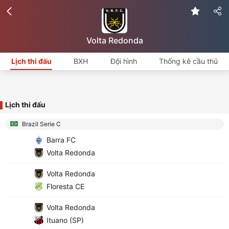
Volta Redonda
Lịch thi đấu
BXH
Đội hình
Thống kê cầu thủ
Lịch thi đấu
Brazil Serie C
Barra FC
Volta Redonda
Volta Redonda
Floresta CE
Volta Redonda
Ituano (SP)