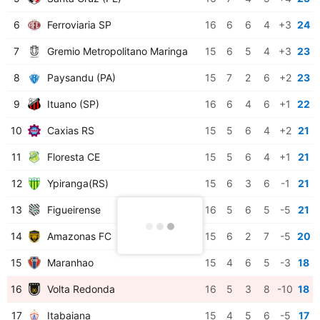
6
Ferroviaria SP
16
6
6
4
+3
24
7
Gremio Metropolitano Maringa
15
6
5
4
+3
23
8
Paysandu (PA)
15
7
2
6
+2
23
9
Ituano (SP)
16
6
4
6
+1
22
10
Caxias RS
15
5
6
4
+2
21
11
Floresta CE
15
5
6
4
+1
21
12
Ypiranga(RS)
15
6
3
6
-1
21
13
Figueirense
16
5
6
5
-5
21
14
Amazonas FC
15
6
2
7
-5
20
15
Maranhao
15
4
6
5
-3
18
16
Volta Redonda
16
5
3
8
-10
18
17
Itabaiana
15
4
5
6
-5
17