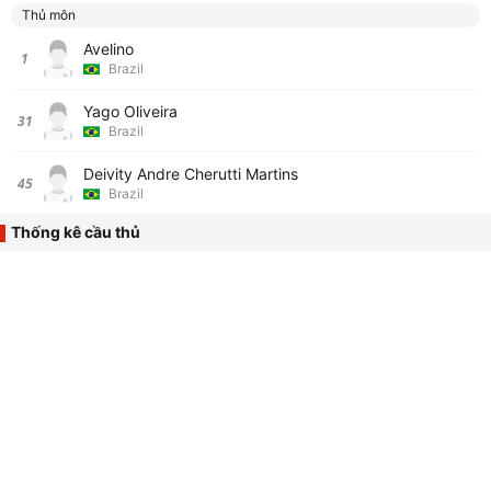
Thủ môn
Avelino
1
Brazil
Yago Oliveira
31
Brazil
Deivity Andre Cherutti Martins
45
Brazil
Thống kê cầu thủ