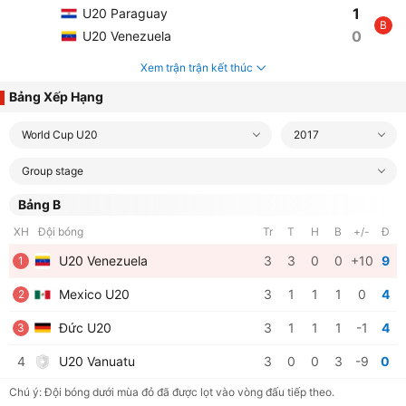
1
U20 Paraguay
B
0
U20 Venezuela
Xem trận trận kết thúc
Bảng Xếp Hạng
World Cup U20
2017
Group stage
Bảng B
XH
Đội bóng
Tr
T
H
B
+/-
Đ
U20 Venezuela
3
3
0
0
+10
9
1
Mexico U20
3
1
1
1
0
4
2
Đức U20
3
1
1
1
-1
4
3
4
U20 Vanuatu
3
0
0
3
-9
0
Chú ý: Đội bóng dưới mùa đỏ đã được lọt vào vòng đấu tiếp theo.