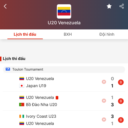
U20 Venezuela
Lịch thi đấu
BXH
Đội hình
Lịch thi đấu
Toulon Tournament
0
U20 Venezuela
B
1
Japan U19
1
U20 Venezuela
B
3
Bồ Đào Nha U20
3
Ivory Coast U23
B
1
U20 Venezuela