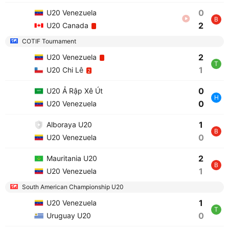
0
U20 Venezuela
B
2
U20 Canada
COTIF Tournament
2
U20 Venezuela
T
1
U20 Chi Lê
2
0
U20 Ả Rập Xê Út
H
0
U20 Venezuela
1
Alboraya U20
B
0
U20 Venezuela
2
Mauritania U20
B
1
U20 Venezuela
South American Championship U20
1
U20 Venezuela
T
0
Uruguay U20