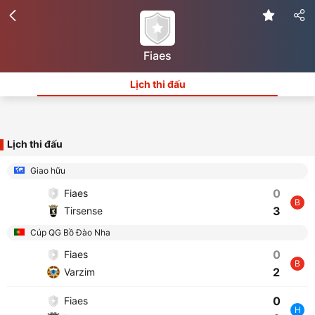
Fiaes
Lịch thi đấu
Lịch thi đấu
Giao hữu
0
Fiaes
B
3
Tirsense
Cúp QG Bồ Đào Nha
0
Fiaes
B
2
Varzim
0
Fiaes
H