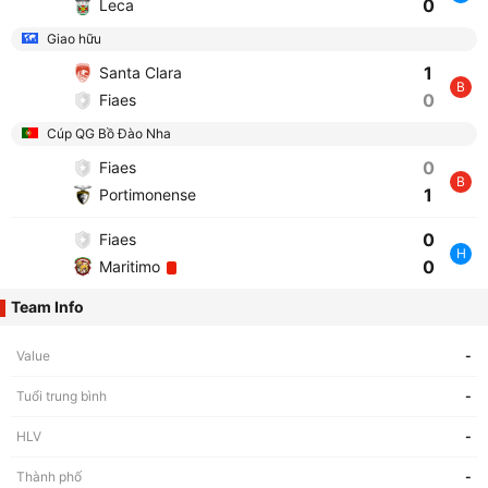
0
Leca
Giao hữu
1
Santa Clara
B
0
Fiaes
Cúp QG Bồ Đào Nha
0
Fiaes
B
1
Portimonense
0
Fiaes
H
0
Maritimo
Team Info
Value
-
Tuổi trung bình
-
HLV
-
Thành phố
-