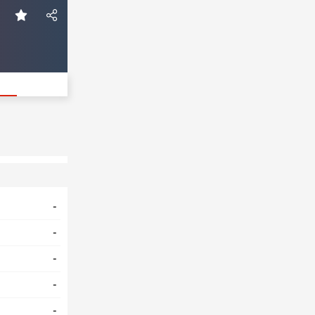
-
-
-
-
-