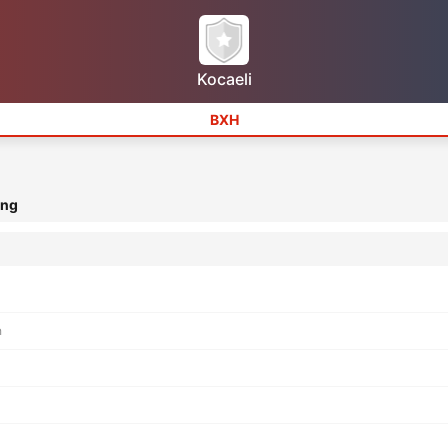
Kocaeli
BXH
ạng
h