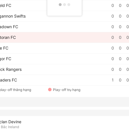
eld FC
0
0
0
annon Swifts
0
0
0
adown FC
0
0
0
toran FC
0
0
0
e FC
0
0
0
or FC
0
0
0
ick Rangers
0
0
0
aders FC
1
0
0
play-off thăng hạng
Play-off trụ hạng
clan Devine
Bắc Ireland