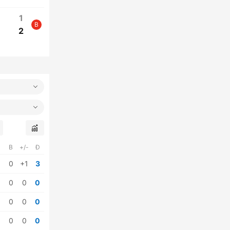
1
B
2
B
+/-
Đ
0
+1
3
0
0
0
0
0
0
0
0
0