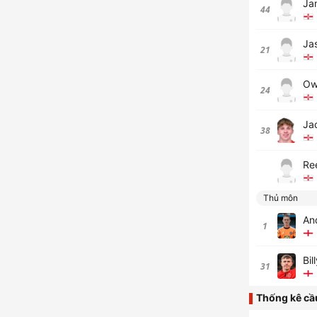
Ja
44
Ja
21
Ow
24
Ja
38
Re
Thủ môn
An
1
Bil
31
Thống kê cầ