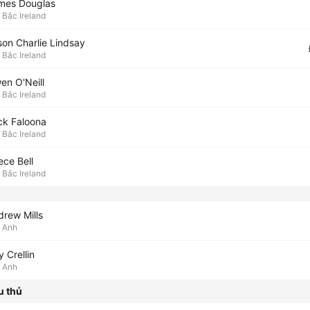
mes Douglas
Bắc Ireland
son Charlie Lindsay
Bắc Ireland
en O'Neill
Bắc Ireland
ck Faloona
Bắc Ireland
ece Bell
Bắc Ireland
drew Mills
Anh
ly Crellin
Anh
u thủ