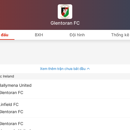
Glentoran FC
i đấu
BXH
Đội hình
Thống kê 
Xem thêm trận chưa bắt đầu
 Ireland
allymena United
lentoran FC
infield FC
lentoran FC
lentoran FC