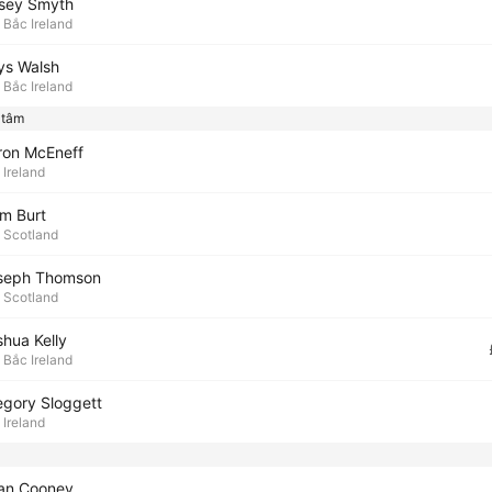
sey Smyth
Bắc Ireland
ys Walsh
Bắc Ireland
 tâm
ron McEneff
Ireland
am Burt
Scotland
seph Thomson
Scotland
shua Kelly
Bắc Ireland
egory Sloggett
Ireland
an Cooney