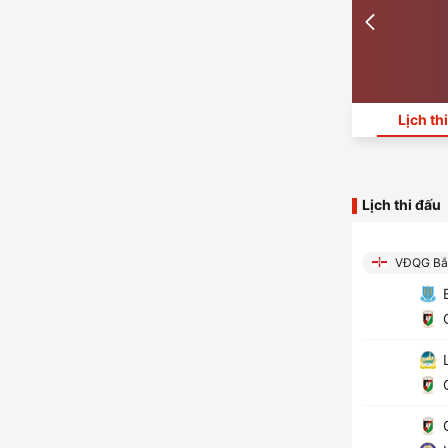
Lịch th
Lịch thi đấu
VĐQG Bắc
B
G
L
G
G