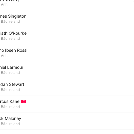
Anh
mes Singleton
Bắc Ireland
rlath O'Rourke
Bắc Ireland
no Ibsen Rossi
Anh
niel Larmour
Bắc Ireland
rdan Stewart
Bắc Ireland
rcus Kane
Bắc Ireland
ck Maloney
Bắc Ireland