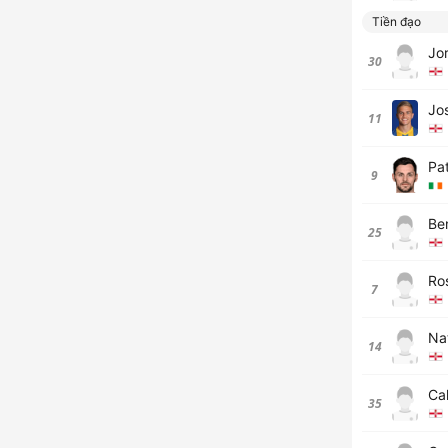
Tiền đạo
Jo
30
Jo
11
Pa
9
Be
25
Ro
7
Nat
14
Ca
35