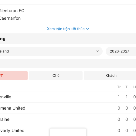
lentoran FC
aernarfon
Xem trận trận kết thúc
ạng
eland
2026-2027
FT
Chủ
Khách
Tr
T
H
onville
1
1
0
ymena United
0
0
0
raine
0
0
0
vady United
0
0
0