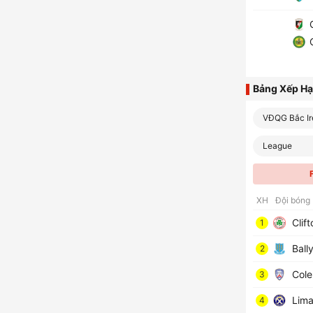
G
C
Bảng Xếp H
VĐQG Bắc Ir
League
XH
Đội bóng
Clift
1
Ball
2
Cole
3
Lima
4