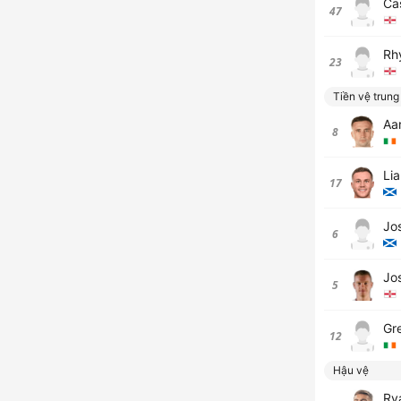
Ca
47
Rh
23
Tiền vệ trung
Aa
8
Li
17
Jo
6
Jo
5
Gr
12
Hậu vệ
Ry