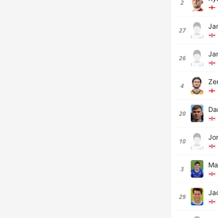
2
Ja
27
Ja
26
Ze
4
Da
20
Jo
10
Ma
3
Ja
29