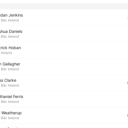
rdan Jenkins
Bắc Ireland
shua Daniels
Bắc Ireland
trick Hoban
Ireland
n Gallagher
Bắc Ireland
ss Clarke
Bắc Ireland
haniel Ferris
Bắc Ireland
l Weatherup
Bắc Ireland