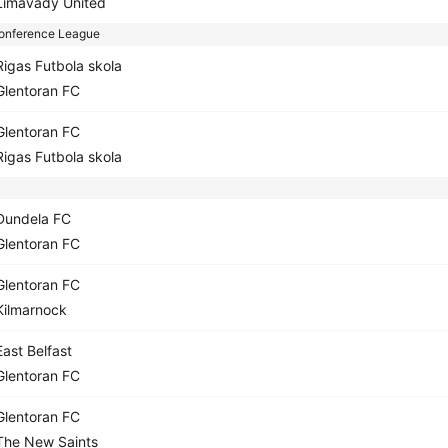
imavady United
onference League
igas Futbola skola
lentoran FC
lentoran FC
igas Futbola skola
undela FC
lentoran FC
lentoran FC
ilmarnock
ast Belfast
lentoran FC
lentoran FC
he New Saints