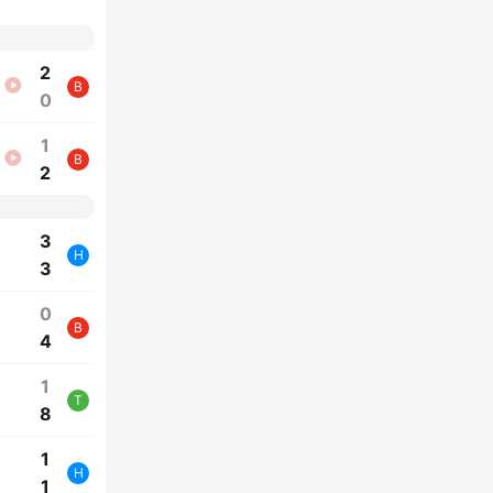
2
B
0
1
B
2
3
H
3
0
B
4
1
T
8
1
H
1