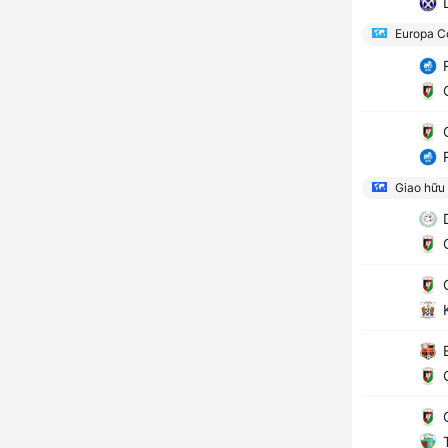
L
Europa C
R
G
G
R
Giao hữu
D
G
G
K
E
G
G
T