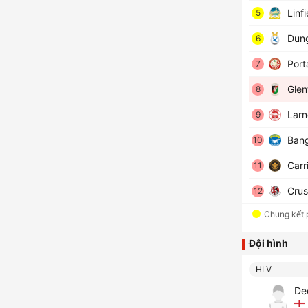
Linfi
5
Dung
6
Port
7
Glen
8
Larn
9
Bang
10
Carr
11
Crus
12
Chung kết 
Đội hình
HLV
De