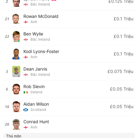
£0.125 Triệu
2
Bắc Ireland
Rowan McDonald
£0.1 Triệu
21
Anh
Ben Wylie
£0.1 Triệu
22
Bắc Ireland
Kodi Lyons-Foster
£0.1 Triệu
Anh
Dean Jarvis
£0.075 Triệu
3
Bắc Ireland
Rob Slevin
£0.05 Triệu
6
Ireland
Aidan Wilson
£0.05 Triệu
16
Scotland
Conrad Hunt
26
Anh
Thủ môn