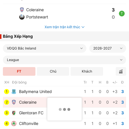
3
Coleraine
T
0
Portstewart
Xem trận trận kết thúc
Bảng Xếp Hạng
VĐQG Bắc Ireland
2026-2027
League
FT
Chủ
Khách
XH
Đội bóng
Tr
T
H
B
+/-
Đ
Ballymena United
1
1
0
0
+3
3
1
Coleraine
1
1
0
0
+2
3
2
Glentoran FC
1
1
0
0
+2
3
3
Cliftonville
1
1
0
0
+1
3
4