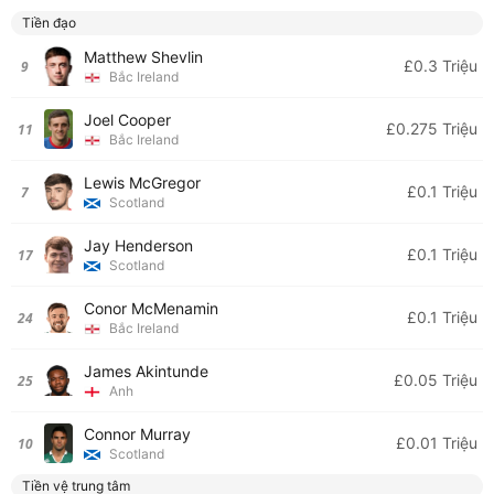
Tiền đạo
Matthew Shevlin
£0.3 Triệu
9
Bắc Ireland
Joel Cooper
£0.275 Triệu
11
Bắc Ireland
Lewis McGregor
£0.1 Triệu
7
Scotland
Jay Henderson
£0.1 Triệu
17
Scotland
Conor McMenamin
£0.1 Triệu
24
Bắc Ireland
James Akintunde
£0.05 Triệu
25
Anh
Connor Murray
£0.01 Triệu
10
Scotland
Tiền vệ trung tâm