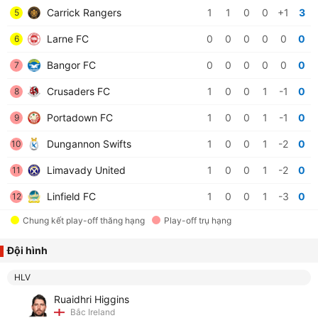
Carrick Rangers
1
1
0
0
+1
3
5
Larne FC
0
0
0
0
0
0
6
Bangor FC
0
0
0
0
0
0
7
Crusaders FC
1
0
0
1
-1
0
8
Portadown FC
1
0
0
1
-1
0
9
Dungannon Swifts
1
0
0
1
-2
0
10
Limavady United
1
0
0
1
-2
0
11
Linfield FC
1
0
0
1
-3
0
12
Chung kết play-off thăng hạng
Play-off trụ hạng
Đội hình
HLV
Ruaidhri Higgins
Bắc Ireland