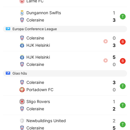
Larne FC
1
Dungannon Swifts
T
3
Coleraine
Europa Conference League
0
Coleraine
B
3
HJK Helsinki
5
HJK Helsinki
B
0
Coleraine
Giao hữu
3
Coleraine
T
0
Portadown FC
1
Sligo Rovers
T
2
Coleraine
2
Newbuildings United
T
5
Coleraine