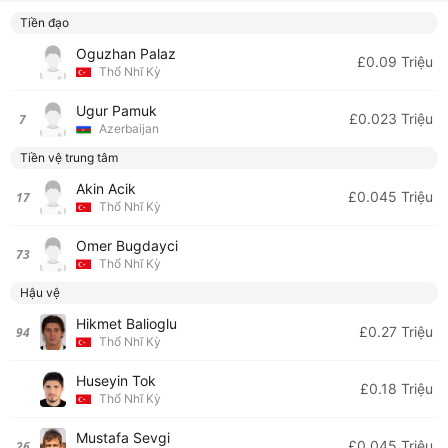
Tiền đạo
Oguzhan Palaz
£0.09 Triệu
Thổ Nhĩ Kỳ
Ugur Pamuk
£0.023 Triệu
7
Azerbaijan
Tiền vệ trung tâm
Akin Acik
£0.045 Triệu
17
Thổ Nhĩ Kỳ
Omer Bugdayci
73
Thổ Nhĩ Kỳ
Hậu vệ
Hikmet Balioglu
£0.27 Triệu
94
Thổ Nhĩ Kỳ
Huseyin Tok
£0.18 Triệu
Thổ Nhĩ Kỳ
Mustafa Sevgi
£0.045 Triệu
26