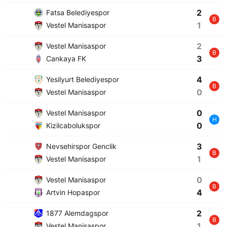
2
Fatsa Belediyespor
B
1
Vestel Manisaspor
2
Vestel Manisaspor
B
3
Cankaya FK
4
Yesilyurt Belediyespor
B
0
Vestel Manisaspor
0
Vestel Manisaspor
H
0
Kizilcabolukspor
3
Nevsehirspor Genclik
B
1
Vestel Manisaspor
0
Vestel Manisaspor
B
4
Artvin Hopaspor
2
1877 Alemdagspor
B
1
Vestel Manisaspor