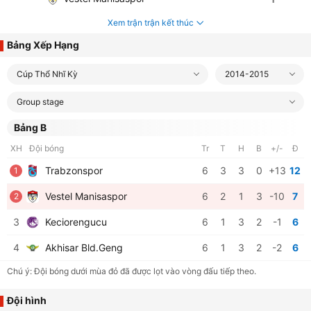
Xem trận trận kết thúc
Bảng Xếp Hạng
Cúp Thổ Nhĩ Kỳ
2014-2015
Group stage
Bảng B
XH
Đội bóng
Tr
T
H
B
+/-
Đ
Trabzonspor
6
3
3
0
+13
12
1
Vestel Manisaspor
6
2
1
3
-10
7
2
3
Keciorengucu
6
1
3
2
-1
6
4
Akhisar Bld.Geng
6
1
3
2
-2
6
Chú ý: Đội bóng dưới mùa đỏ đã được lọt vào vòng đấu tiếp theo.
Đội hình