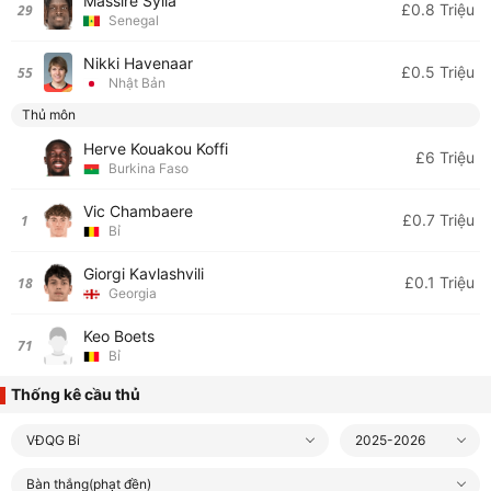
Massire Sylla
£0.8 Triệu
29
Senegal
Nikki Havenaar
£0.5 Triệu
55
Nhật Bản
Thủ môn
Herve Kouakou Koffi
£6 Triệu
Burkina Faso
Vic Chambaere
£0.7 Triệu
1
Bỉ
Giorgi Kavlashvili
£0.1 Triệu
18
Georgia
Keo Boets
71
Bỉ
Thống kê cầu thủ
VĐQG Bỉ
2025-2026
Bàn thắng(phạt đền)