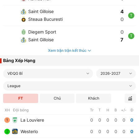
4
Saint Gilloise
T
0
Steaua Bucuresti
0
Diegem Sport
T
7
Saint Gilloise
Xem trận trận kết thúc
Bảng Xếp Hạng
VĐQG Bỉ
2026-2027
League
FT
Chủ
Khách
XH
Đội bóng
Tr
T
H
B
+/-
Đ
La Louviere
0
0
0
0
0
0
1
Westerlo
0
0
0
0
0
0
2