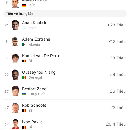
9
Đức
Tiền vệ trung tâm
Anan Khalaili
£23 Triệu
25
Israel
Adem Zorgane
£12 Triệu
8
Algeria
Kamiel Van De Perre
£8 Triệu
6
Bỉ
Ousseynou Niang
£6 Triệu
22
Senegal
Besfort Zeneli
£6 Triệu
23
Thụy Điển
Rob Schoofs
£2 Triệu
17
Bỉ
Ivan Pavlic
£0.4 Triệu
14
Bỉ