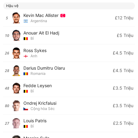
Hậu vệ
Kevin Mac Allister
£12 Triệu
5
Argentina
Anouar Ait El Hadj
£5 Triệu
10
Bỉ
Ross Sykes
£4.5 Triệu
26
Anh
Darius Dumitru Olaru
£4.5 Triệu
28
Romania
Fedde Leysen
£3.5 Triệu
48
Bỉ
Ondrej Kricfalusi
£3.5 Triệu
80
Cộng hòa Séc
Louis Patris
£2.5 Triệu
27
Bỉ