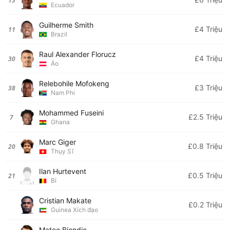
13
Ecuador
Guilherme Smith
£4 Triệu
11
Brazil
Raul Alexander Florucz
£4 Triệu
30
Áo
Relebohile Mofokeng
£3 Triệu
38
Nam Phi
Mohammed Fuseini
£2.5 Triệu
7
Ghana
Marc Giger
£0.8 Triệu
20
Thụy Sĩ
Ilan Hurtevent
£0.5 Triệu
21
Bỉ
Cristian Makate
£0.2 Triệu
Guinea Xích đạo
Mateo Biondic