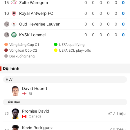
15
Zulte Waregem
0
0
0
0
0
0
16
Royal Antwerp FC
0
0
0
0
0
0
Oud Heverlee Leuven
0
0
0
0
0
0
17
KVSK Lommel
0
0
0
0
0
0
18
Vòng bảng Cúp C1
UEFA qualifying
Vòng loại Cúp C2
UEFA ECL play-offs
Đội xuống hạng
Đội hình
HLV
David Hubert
Bỉ
Tiền đạo
Promise David
£17 Triệu
12
Canada
Kevin Rodriguez
£6 Triệu