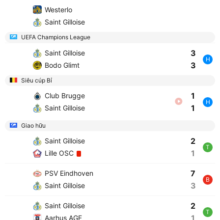
Westerlo
Saint Gilloise
UEFA Champions League
3
Saint Gilloise
H
3
Bodo Glimt
Siêu cúp Bỉ
1
Club Brugge
H
1
Saint Gilloise
Giao hữu
2
Saint Gilloise
T
1
Lille OSC
7
PSV Eindhoven
B
3
Saint Gilloise
2
Saint Gilloise
T
1
Aarhus AGF