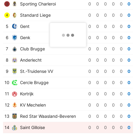
Sporting Charleroi
0
0
0
0
0
0
3
Standard Liege
0
0
0
0
0
0
4
5
Gent
0
0
0
0
0
0
6
Genk
0
0
0
0
0
0
7
Club Brugge
0
0
0
0
0
0
8
Anderlecht
0
0
0
0
0
0
9
St.-Truidense VV
0
0
0
0
0
0
10
Cercle Brugge
0
0
0
0
0
0
11
Kortrijk
0
0
0
0
0
0
12
KV Mechelen
0
0
0
0
0
0
13
Red Star Waasland-Beveren
0
0
0
0
0
0
14
Saint Gilloise
0
0
0
0
0
0