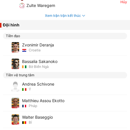
Hủy
Zulte Waregem
Xem trận trận kết thúc
Đội hình
Tiền đạo
Zvonimir Deranja
Croatia
Bassalia Sakanoko
Bờ Biển Ngà
Tiền vệ trung tâm
Andrea Schivone
Ý
Matthieu Assou Ekotto
Pháp
Walter Baseggio
Bỉ