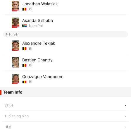
Jonathan Walasiak
Bỉ
Asanda Sishuba
Nam Phi
Hậu vệ
Alexandre Teklak
Bỉ
Bastien Chantry
Bỉ
Gonzague Vandooren
Bỉ
Team Info
Value
-
Tuổi trung bình
-
HLV
-