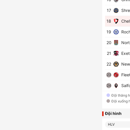
17
Shre
18
Chel
19
Roch
20
Nort
21
Exet
22
Newp
Flee
23
Salfo
24
Đội thăng 
Đội xuống 
Đội hình
HLV