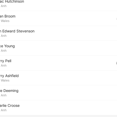
aac Hutchinson
Anh
an Broom
Wales
n Edward Stevenson
Anh
ke Young
Anh
ry Pell
Anh
ry Ashfield
Wales
le Deeming
Anh
arlie Croose
Anh