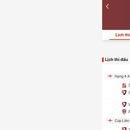
Lịch th
Lịch thi đấu
Hạng 4 A
S
C
C
R
Cúp Liên
C