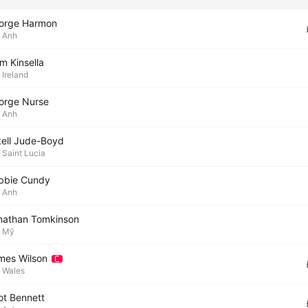
orge Harmon
Anh
m Kinsella
Ireland
orge Nurse
Anh
kell Jude-Boyd
Saint Lucia
bbie Cundy
Anh
nathan Tomkinson
Mỹ
mes Wilson
Wales
ot Bennett