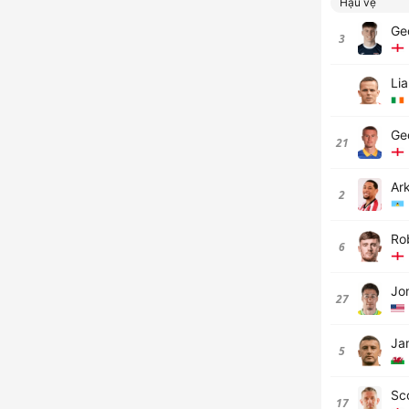
Hậu vệ
Ge
3
Lia
Ge
21
Ar
2
Ro
6
Jo
27
Ja
5
Sc
17