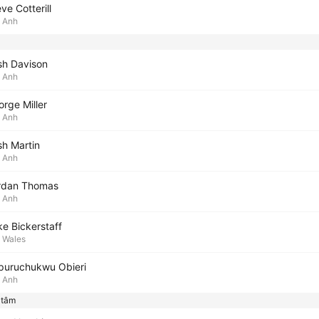
ve Cotterill
Anh
sh Davison
Anh
rge Miller
Anh
sh Martin
Anh
rdan Thomas
Anh
ke Bickerstaff
Wales
puruchukwu Obieri
Anh
 tâm