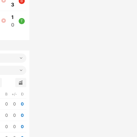
B
3
1
T
0
B
+/-
Đ
0
0
0
0
0
0
0
0
0