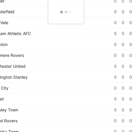
all
0
0
0
terfield
0
0
0
 Vale
0
0
0
am Athletic AFC
0
0
0
ndon
0
0
0
mere Rovers
0
0
0
hester United
0
0
0
ington Stanley
0
0
0
 City
0
0
0
et
0
0
0
ley Town
0
0
0
ol Rovers
0
0
0
sby Town
0
0
0