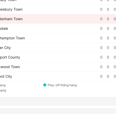
wsbury Town
0
0
0
tenham Town
0
0
0
dale
0
0
0
hampton Town
0
0
0
er City
0
0
0
ort County
0
0
0
twood Town
0
0
0
rd City
0
0
0
hạng
Play-off thăng hạng
hạng