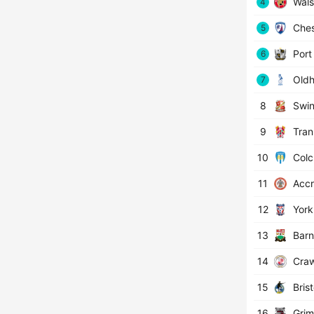
Wals
4
Ches
5
Port
6
Oldh
7
8
Swi
9
Tran
10
Colc
11
Accr
12
York
13
Barn
14
Craw
15
Brist
16
Grim