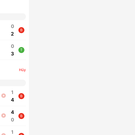
0
B
2
0
T
3
Hủy
1
B
4
4
B
0
1