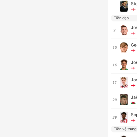
Ste
Tiền đạo
Jo
9
Geo
10
Jo
16
Jo
11
Ja
20
So
39
Tiền vệ trung