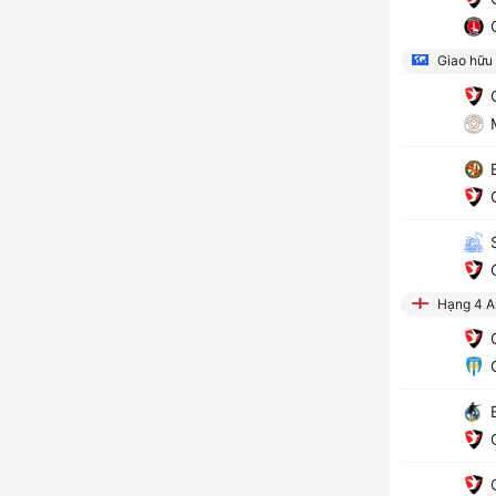
C
Giao hữu
C
M
E
C
S
C
Hạng 4 A
C
C
B
C
C