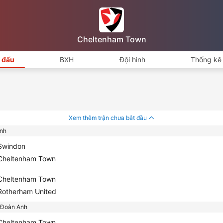
Cheltenham Town
i đấu
BXH
Đội hình
Thống kê 
Xem thêm trận chưa bắt đầu
nh
windon
heltenham Town
heltenham Town
otherham United
 Đoàn Anh
heltenham Town