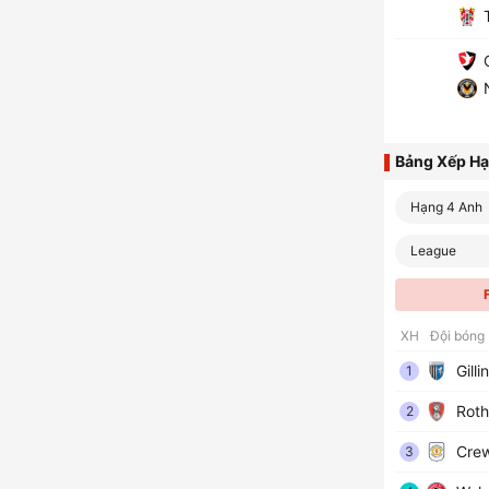
T
C
N
Bảng Xếp H
Hạng 4 Anh
League
XH
Đội bóng
Gill
1
Roth
2
Crew
3