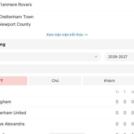
ranmere Rovers
heltenham Town
ewport County
Xem trận trận kết thúc
ạng
2026-2027
FT
Chủ
Khách
Tr
T
H
ingham
0
0
0
erham United
0
0
0
e Alexandra
0
0
0