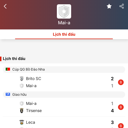
Mai-a
Lịch thi đấu
Lịch thi đấu
Cúp QG Bồ Đào Nha
2
Brito SC
B
1
Mai-a
Giao hữu
1
Mai-a
B
4
Tirsense
3
Leca
B