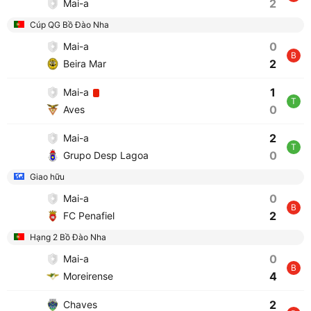
2
Mai-a
Cúp QG Bồ Đào Nha
0
Mai-a
B
2
Beira Mar
1
Mai-a
T
0
Aves
2
Mai-a
T
0
Grupo Desp Lagoa
Giao hữu
0
Mai-a
B
2
FC Penafiel
Hạng 2 Bồ Đào Nha
0
Mai-a
B
4
Moreirense
2
Chaves