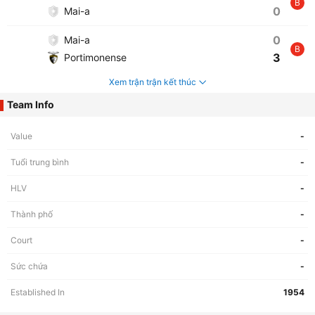
B
0
Mai-a
0
Mai-a
B
3
Portimonense
Xem trận trận kết thúc
Team Info
Value
-
Tuổi trung bình
-
HLV
-
Thành phố
-
Court
-
Sức chứa
-
Established In
1954