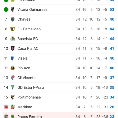
Vitoria Guimaraes
34
16
5
13
-5
53
6
7
Chaves
34
12
10
12
-5
46
8
FC Famalicao
34
13
5
16
-8
44
9
Boavista FC
34
12
8
14
-11
44
10
Casa Pia AC
34
11
8
15
-9
41
11
Vizela
34
11
7
16
-4
40
12
Rio Ave
34
10
10
14
-7
40
13
Gil Vicente
34
10
7
17
-9
37
14
GD Estoril-Praia
34
10
5
19
-16
35
15
Portimonense
34
10
4
20
-23
34
Maritimo
34
7
5
22
-31
26
16
Pacos Ferreira
34
6
5
23
-36
23
17