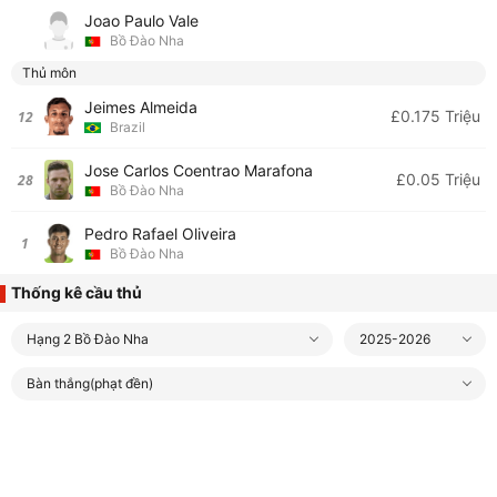
Joao Paulo Vale
Bồ Đào Nha
Thủ môn
Jeimes Almeida
£0.175 Triệu
12
Brazil
Jose Carlos Coentrao Marafona
£0.05 Triệu
28
Bồ Đào Nha
Pedro Rafael Oliveira
1
Bồ Đào Nha
Thống kê cầu thủ
Hạng 2 Bồ Đào Nha
2025-2026
Bàn thắng(phạt đền)