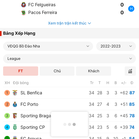
0
FC Felgueiras
H
0
Pacos Ferreira
Xem trận trận kết thúc
Bảng Xếp Hạng
VĐQG Bồ Đào Nha
2022-2023
League
FT
Chủ
Khách
XH
Đội bóng
Tr
T
H
B
+/-
Đ
SL Benfica
34
28
3
3
+62
87
1
FC Porto
34
27
4
3
+51
85
2
Sporting Braga
34
25
3
6
+45
78
3
Sporting CP
34
23
5
6
+39
74
4
FC Arouca
34
15
9
10
-1
54
5