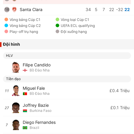
Santa Clara
34
5
7
22
-32
22
18
Vòng bảng Cúp C1
Vòng loại Cúp C1
Vòng bảng Cúp C2
UEFA ECL qualifying
Play-off trụ hạng
Đội xuống hạng
Đội hình
HLV
Filipe Candido
Bồ Đào Nha
Tiền đạo
Miguel Fale
£0.4 Triệu
11
Bồ Đào Nha
Joffrey Bazie
£0.1 Triệu
27
Burkina Faso
Diego Fernandes
7
Brazil