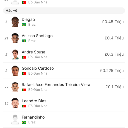
Bồ Đào Nha
Hậu vệ
Diegao
£0.45 Triệu
3
Brazil
Anilson Santiago
£0.4 Triệu
21
Brazil
Andre Sousa
£0.3 Triệu
5
Bồ Đào Nha
Goncalo Cardoso
£0.225 Triệu
2
Bồ Đào Nha
Rafael Jose Fernandes Teixeira Viera
£0.1 Triệu
77
Bồ Đào Nha
Leandro Dias
15
Bồ Đào Nha
Fernandinho
Brazil