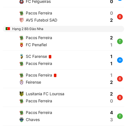
0
FC Felgueiras
0
Pacos Ferreira
B
2
AVS Futebol SAD
Hạng 2 Bồ Đào Nha
2
Pacos Ferreira
T
1
FC Penafiel
1
SC Farense
H
1
Pacos Ferreira
1
Pacos Ferreira
B
2
Feirense
2
Lusitania FC Lourosa
B
0
Pacos Ferreira
4
Pacos Ferreira
T
3
Chaves