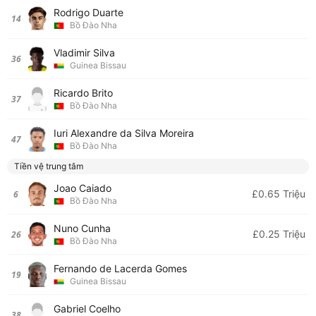
Rodrigo Duarte
14
Bồ Đào Nha
Vladimir Silva
36
Guinea Bissau
Ricardo Brito
37
Bồ Đào Nha
Iuri Alexandre da Silva Moreira
47
Bồ Đào Nha
Tiền vệ trung tâm
Joao Caiado
£0.65 Triệu
6
Bồ Đào Nha
Nuno Cunha
£0.25 Triệu
26
Bồ Đào Nha
Fernando de Lacerda Gomes
19
Guinea Bissau
Gabriel Coelho
38