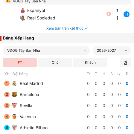
VĐQG Tây Ban Nha
1
Espanyol
H
1
Real Sociedad
Xem trận trận kết thúc
Bảng Xếp Hạng
VĐQG Tây Ban Nha
2026-2027
FT
Chủ
Khách
XH
Đội bóng
Tr
T
H
B
+/-
Đ
Real Madrid
0
0
0
0
0
0
1
Barcelona
0
0
0
0
0
0
2
Sevilla
0
0
0
0
0
0
3
Valencia
0
0
0
0
0
0
4
Athletic Bilbao
0
0
0
0
0
0
5