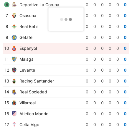
Deportivo La Coruna
0
0
0
0
0
0
6
7
Osasuna
0
0
0
0
0
0
8
Real Betis
0
0
0
0
0
0
9
Getafe
0
0
0
0
0
0
10
Espanyol
0
0
0
0
0
0
11
Malaga
0
0
0
0
0
0
12
Levante
0
0
0
0
0
0
13
Racing Santander
0
0
0
0
0
0
14
Real Sociedad
0
0
0
0
0
0
15
Villarreal
0
0
0
0
0
0
16
Atletico Madrid
0
0
0
0
0
0
17
Celta Vigo
0
0
0
0
0
0