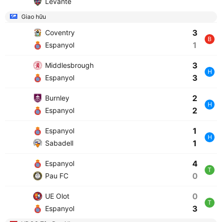
Levante
Giao hữu
3
Coventry
B
1
Espanyol
3
Middlesbrough
H
3
Espanyol
2
Burnley
H
2
Espanyol
1
Espanyol
H
1
Sabadell
4
Espanyol
T
0
Pau FC
0
UE Olot
T
3
Espanyol