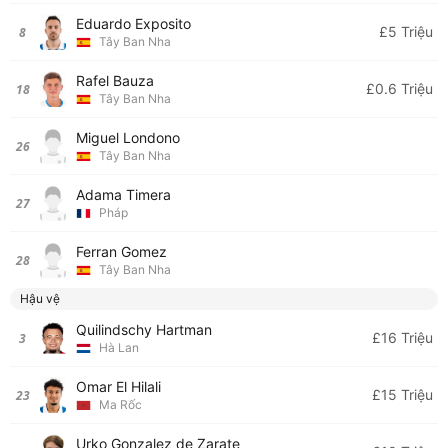
Eduardo Exposito
£5 Triệu
8
Tây Ban Nha
Rafel Bauza
£0.6 Triệu
18
Tây Ban Nha
Miguel Londono
26
Tây Ban Nha
Adama Timera
27
Pháp
Ferran Gomez
28
Tây Ban Nha
Hậu vệ
Quilindschy Hartman
£16 Triệu
3
Hà Lan
Omar El Hilali
£15 Triệu
23
Ma Rốc
Urko Gonzalez de Zarate