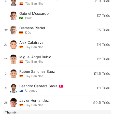
£10 Triệu
4
Tây Ban Nha
Gabriel Moscardo
£7 Triệu
Brazil
Clemens Riedel
£5 Triệu
38
Đức
Alex Calatrava
£4 Triệu
21
Tây Ban Nha
Miguel Angel Rubio
£2 Triệu
15
Tây Ban Nha
Ruben Sanchez Saez
£1.5 Triệu
2
Tây Ban Nha
Leandro Cabrera Sasia
£1 Triệu
6
Uruguay
Javier Hernandez
£0.5 Triệu
28
Tây Ban Nha
Thủ môn