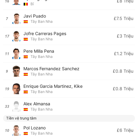
£8 Triệu
16
Bỉ
Javi Puado
£7.5 Triệu
7
Tây Ban Nha
Jofre Carreras Pages
£3 Triệu
17
Tây Ban Nha
Pere Milla Pena
£1.2 Triệu
11
Tây Ban Nha
Marcos Fernandez Sanchez
£0.8 Triệu
9
Tây Ban Nha
Enrique Garcia Martinez, Kike
£0.8 Triệu
19
Tây Ban Nha
Alex Almansa
33
Tây Ban Nha
Tiền vệ trung tâm
Pol Lozano
£6 Triệu
10
Tây Ban Nha