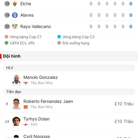
Elche
0
0
0
0
0
0
18
Alaves
0
0
0
0
0
0
19
Rayo Vallecano
0
0
0
0
0
0
20
Vòng bảng Cúp C1
Vòng bảng Cúp C2
UEFA ECL offs
Đội xuống hạng
Đội hình
HLV
Manolo Gonzalez
Tây Ban Nha
Tiền đạo
Roberto Fernandez Jaen
£10 Triệu
9
Tây Ban Nha
Tyrhys Dolan
£10 Triệu
24
Anh
Cyril Ngonge