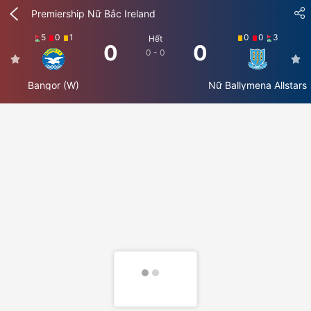
Premiership Nữ Bắc Ireland
5
0
1
0
0
3
Hết
0
0
0 - 0
Bangor (W)
Nữ Ballymena Allstars