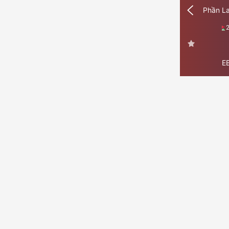
Phần L
E