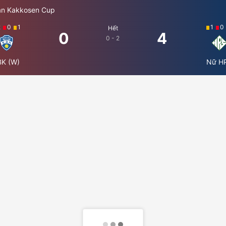
an Kakkosen Cup
2
0
1
1
0
Hết
0
4
0 - 2
BK (W)
Nữ H