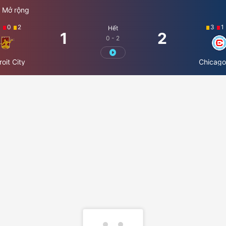
 Mở rộng
4
0
2
3
1
Hết
1
2
0 - 2
roit City
Chicago