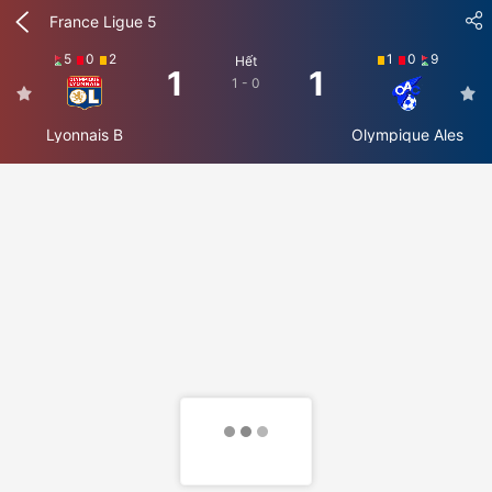
France Ligue 5
5
0
2
1
0
9
Hết
1
1
1 - 0
Lyonnais B
Olympique Ales