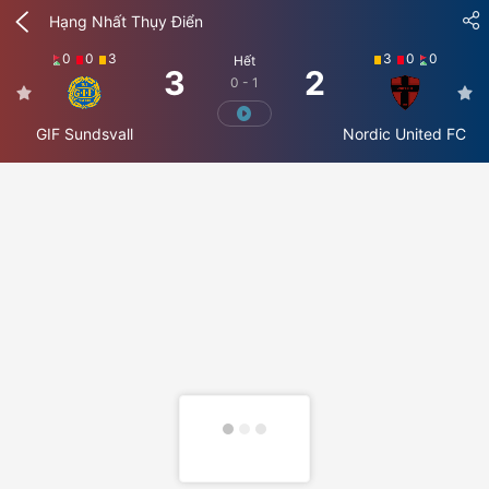
Hạng Nhất Thụy Điển
0
0
3
3
0
0
Hết
3
2
0 - 1
GIF Sundsvall
Nordic United FC