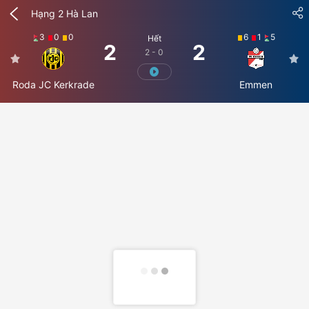
Hạng 2 Hà Lan
3
0
0
6
1
5
Hết
2
2
2 - 0
Roda JC Kerkrade
Emmen