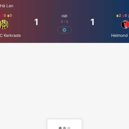
 Hà Lan
7
0
0
2
0
Hết
1
1
1 - 1
C Kerkrade
Helmond 