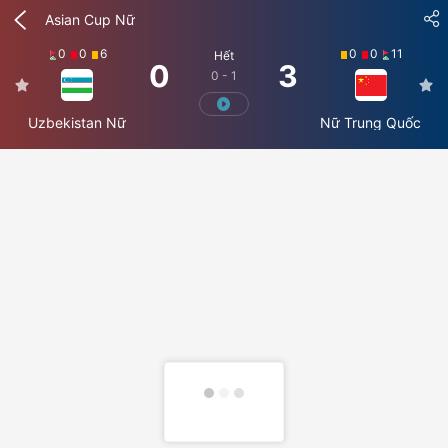
Asian Cup Nữ
0
0
6
0
0
11
Hết
0
3
0 - 1
Uzbekistan Nữ
Nữ Trung Quốc