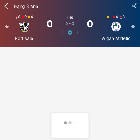
Hạng 3 Anh
8
0
0
1
0
3
Hết
0
0
0 - 0
Port Vale
Wigan Athletic