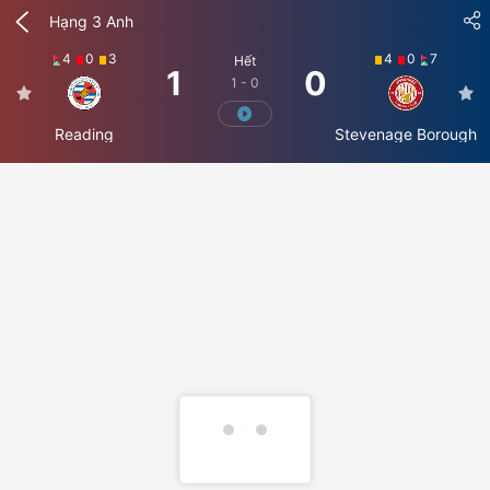
Hạng 3 Anh
4
0
3
4
0
7
Hết
1
0
1 - 0
Reading
Stevenage Borough