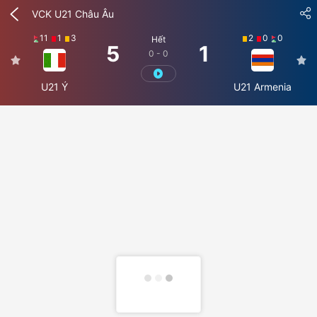
VCK U21 Châu Âu
11
1
3
2
0
0
Hết
5
1
0 - 0
U21 Ý
U21 Armenia