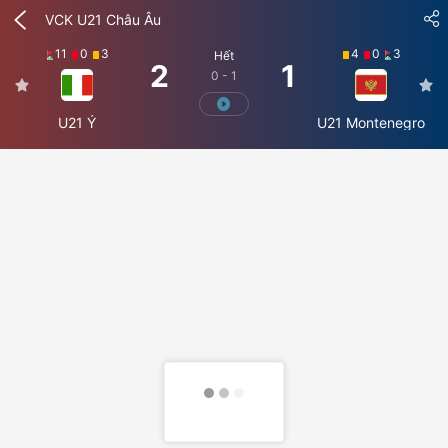
VCK U21 Châu Âu
11
0
3
4
0
3
Hết
2
1
0 - 1
U21 Ý
U21 Montenegro