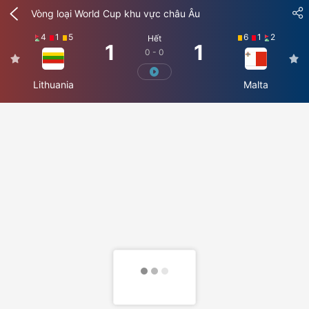
Vòng loại World Cup khu vực châu Âu
4
1
5
6
1
2
Hết
1
1
0 - 0
Lithuania
Malta